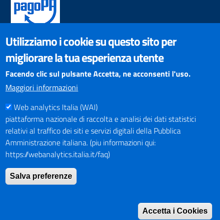
Utilizziamo i cookie su questo sito per
SOCIAL NETWORKS
migliorare la tua esperienza utente
Pagina Facebook
Profilo Instagram
Facendo clic sul pulsante Accetta, ne acconsenti l'uso.
Canale YouTube
Maggiori informazioni
PNRR (Piano Nazionale di Ripresa e Resilienza)
Web analytics Italia (WAI)
piattaforma nazionale di raccolta e analisi dei dati statistici
relativi al traffico dei siti e servizi digitali della Pubblica
Amministrazione italiana. (piu informazioni qui:
https://webanalytics.italia.it/faq)
Mappa del Sito
Salva preferenze
Indirizzario
Intranet
Accetta i Cookies