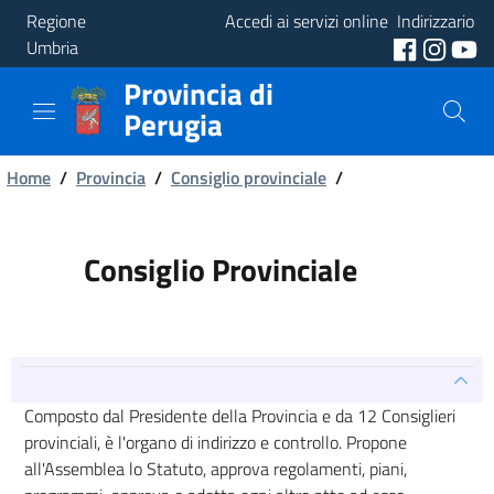
Regione
Accedi ai servizi online
Indirizzario
Umbria
Provincia di
Provincia
Perugia
Aree
Briciole
Tematiche
Home
/
Provincia
/
Consiglio provinciale
/
di
Servizi
pane
Consiglio Provinciale
Composto dal Presidente della Provincia e da 12 Consiglieri
provinciali, è l'organo di indirizzo e controllo. Propone
all'Assemblea lo Statuto, approva regolamenti, piani,