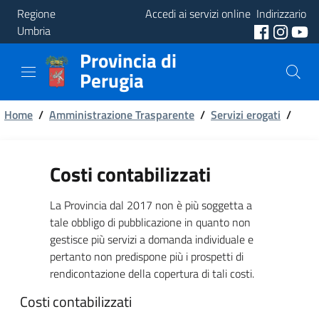
Regione
Accedi ai servizi online
Indirizzario
Umbria
Provincia di
Provincia
Perugia
Aree
Briciole
Tematiche
Home
/
Amministrazione Trasparente
/
Servizi erogati
/
di
Servizi
pane
Costi contabilizzati
La Provincia dal 2017 non è più soggetta a
tale obbligo di pubblicazione in quanto non
gestisce più servizi a domanda individuale e
pertanto non predispone più i prospetti di
rendicontazione della copertura di tali costi.
Costi contabilizzati