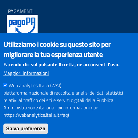
PAGAMENTI
Utilizziamo i cookie su questo sito per
SOCIAL NETWORKS
migliorare la tua esperienza utente
Pagina Facebook
Profilo Instagram
Facendo clic sul pulsante Accetta, ne acconsenti l'uso.
Canale YouTube
Maggiori informazioni
PNRR (Piano Nazionale di Ripresa e Resilienza)
Web analytics Italia (WAI)
piattaforma nazionale di raccolta e analisi dei dati statistici
relativi al traffico dei siti e servizi digitali della Pubblica
Amministrazione italiana. (piu informazioni qui:
https://webanalytics.italia.it/faq)
Mappa del Sito
Salva preferenze
Indirizzario