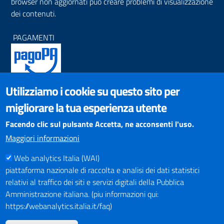
browser non aggiornati può creare problemi di visualizzazione
dei contenuti.
PAGAMENTI
Utilizziamo i cookie su questo sito per
SOCIAL NETWORKS
migliorare la tua esperienza utente
Pagina Facebook
Profilo Instagram
Facendo clic sul pulsante Accetta, ne acconsenti l'uso.
Canale YouTube
Maggiori informazioni
PNRR (Piano Nazionale di Ripresa e Resilienza)
Web analytics Italia (WAI)
piattaforma nazionale di raccolta e analisi dei dati statistici
relativi al traffico dei siti e servizi digitali della Pubblica
Amministrazione italiana. (piu informazioni qui:
https://webanalytics.italia.it/faq)
Mappa del Sito