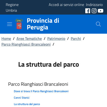
Regione
Accedi ai servizi online
Indirizzario
Umbria
Provincia di
Provincia
Perugia
Aree
Briciole
Tematiche
Home
/
Aree Tematiche
/
Patrimonio
/
Parchi
/
Parco Rianghiasci Brancaleoni
/
di
Servizi
pane
La struttura del parco
Parco Rianghiasci Brancaleoni
Dove si trova il Parco Ranghiasci Brancaleoni
Cenni Storici
La struttura del parco