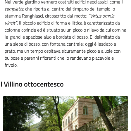
Nel verde giardino vennero costruiti edifici neoclassici, come il
tempietto
che riporta a
l centro del timpano del tempio
lo
stemma Ranghiasci
, circoscritto dal motto:
“Virtus omnia
vincit”
.
Il piccolo edificio
di forma ellittica
è
caratterizzato da
colonne corinzie
ed
è
situa
to su un piccolo rilievo da cui domina
le grandi e spaziose aiuole bordate di bosso.
E’
delimitato da
una
siepe di bosso, con fontana centrale; o
ggi è lasciato a
prato, ma un tempo ospitava sicuramente piccole aiuole con
bulbose e perenni rifiorenti che lo rendevano piacevole e
frivolo.
Il Villino ottocentesco