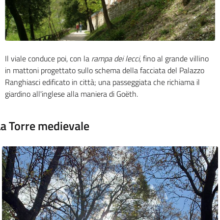
Il viale conduce poi, con la
rampa dei lecci
, fino al
grande
villino
in mattoni progettato sullo schema della facciata del Palazzo
Ranghiasci edificato in città;
una passeggiata
che richiama il
giardino all'inglese alla maniera di Goët
h.
La Torre medievale