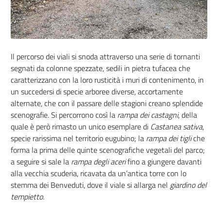
Il percorso dei viali si snoda attraverso una serie di tornanti
segnati da colonne spezzate, sedili in pietra tufacea che
caratterizzano con la loro rusticità i muri di contenimento, in
un succedersi di specie arboree diverse, accortamente
alternate, che con il passare delle stagioni creano splendide
scenografie. Si percorrono così la
rampa dei castagni
, della
quale è però rimasto un unico esemplare di
Castanea sativa
,
specie rarissima nel territorio eugubino; la
rampa dei tigli
che
forma la prima delle quinte scenografiche vegetali del parco;
a seguire si sale la
rampa degli aceri
fino a giungere davanti
alla vecchia
scuderia,
ricavata da un’antica torre con lo
stemma dei Benveduti, dove il viale si allarga nel
giardino del
tempietto.