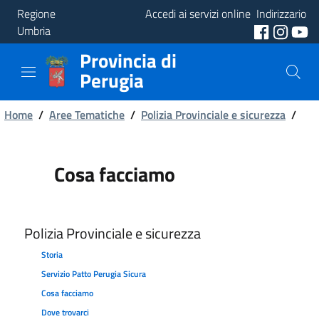
Regione
Accedi ai servizi online
Indirizzario
Umbria
Provincia di
Provincia
Perugia
Aree
Briciole
Tematiche
Home
/
Aree Tematiche
/
Polizia Provinciale e sicurezza
/
di
Servizi
pane
Cosa facciamo
Polizia Provinciale e sicurezza
Storia
Servizio Patto Perugia Sicura
Cosa facciamo
Dove trovarci