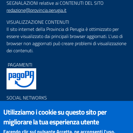
SEGNALAZIONI relative ai CONTENUTI DEL SITO
redazione@provincia.perugia.it
VISUALIZZAZIONE CONTENUTI
Il sito internet della Provincia di Perugia è ottimizzato per
essere visualizzato dai principali browser aggiornati. L'uso di
browser non aggiornati può creare problemi di visualizzazione
dei contenuti.
PAGAMENTI
SOCIAL NETWORKS
Pagina Facebook
Utilizziamo i cookie su questo sito per
Profilo Instagram
Canale YouTube
migliorare la tua esperienza utente
PNRR (Piano Nazionale di Ripresa e Resilienza)
Facendo clic sul pulsante Accetta, ne acconsenti l'uso.