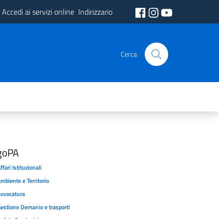
Accedi ai servizi online
Indirizzario
Cerca
goPA
ffari Istituzionali
mbiente e Territorio
vvocatura
estione Demanio e trasporti