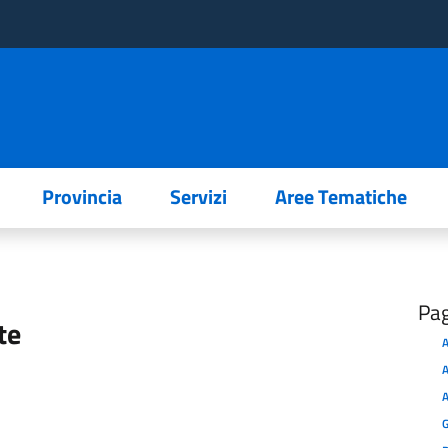
Provincia
Servizi
Aree Tematiche
Pa
te
A
A
A
G