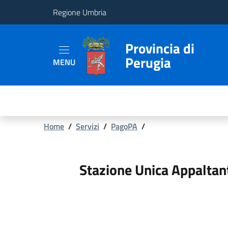
Regione Umbria
Provincia
Provincia di
Perugia
MENU
Aree
Tematiche
Servizi
Briciole
Home
/
Servizi
/
PagoPA
/
di
pane
Stazione Unica Appaltan