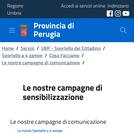
Regione
Accedi ai servizi online
Indirizzario
Umbria
Provincia di
Provincia
Perugia
Aree
Briciole
Tematiche
Home
/
Servizi
/
URP - Sportello del Cittadino
/
Sportello a 4 zampe
/
Cosa Facciamo
/
di
Le nostre campagne di comunicazione
Servizi
/
pane
Le nostre campagne di
sensibilizzazione
Le nostre campagne di comunicazione
La rivista Sportello a 4 zampe