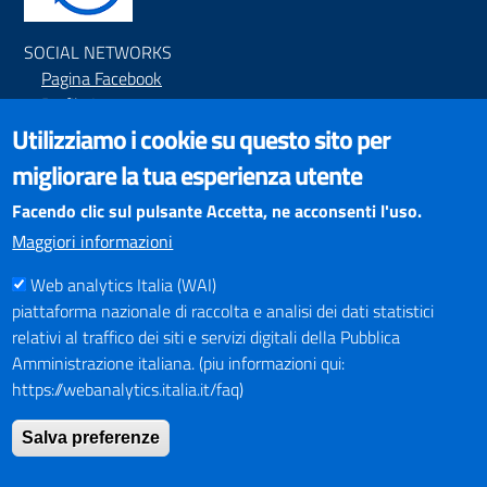
SOCIAL NETWORKS
Pagina Facebook
Profilo Instagram
Canale YouTube
Utilizziamo i cookie su questo sito per
migliorare la tua esperienza utente
PNRR (Piano Nazionale di Ripresa e Resilienza)
Facendo clic sul pulsante Accetta, ne acconsenti l'uso.
Maggiori informazioni
Web analytics Italia (WAI)
Mappa del Sito
piattaforma nazionale di raccolta e analisi dei dati statistici
relativi al traffico dei siti e servizi digitali della Pubblica
Indirizzario
Amministrazione italiana. (piu informazioni qui:
https://webanalytics.italia.it/faq)
Intranet
Salva preferenze