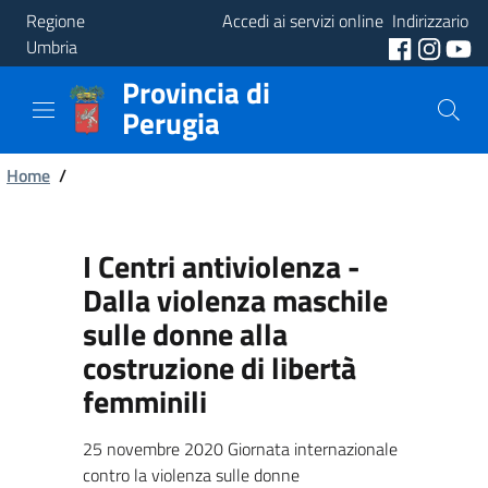
Regione
Accedi ai servizi online
Indirizzario
Umbria
Provincia di
Provincia
Perugia
Aree
Briciole
Tematiche
Home
/
di
Servizi
pane
I Centri antiviolenza -
Dalla violenza maschile
sulle donne alla
costruzione di libertà
femminili
25 novembre 2020 Giornata internazionale
contro la violenza sulle donne