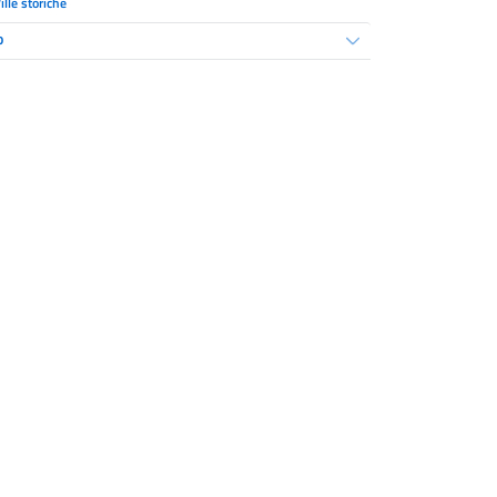
ille storiche
o