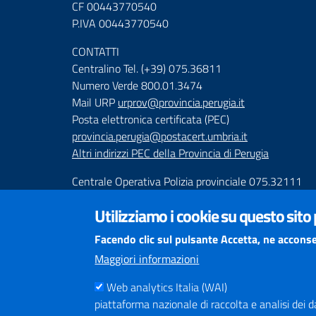
CF 00443770540
P.IVA 00443770540
CONTATTI
Centralino Tel. (+39) 075.36811
Numero Verde 800.01.3474
Mail URP
urprov@provincia.perugia.it
Posta elettronica certificata (PEC)
provincia.perugia@postacert.umbria.it
Altri indirizzi PEC della Provincia di Perugia
Centrale Operativa Polizia provinciale 075.32111
Emergenza Stradale 335.6425246
Utilizziamo i cookie su questo sito
Numeri Emergenza dei Comprensori
Facendo clic sul pulsante Accetta, ne acconse
Infoviabilità
Maggiori informazioni
Web analytics Italia (WAI)
piattaforma nazionale di raccolta e analisi dei dati