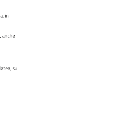
a, in
m, anche
latea, su