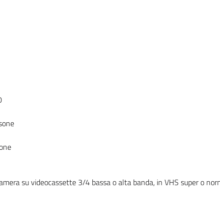
0
rsone
sone
lecamera su videocassette 3/4 bassa o alta banda, in VHS super o no