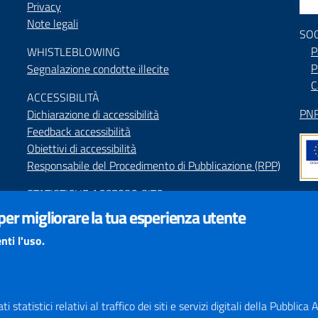
Privacy
Note legali
SO
P
WHISTLEBLOWING
P
Segnalazione condotte illecite
C
ACCESSIBILIT
À
PNR
Dichiarazione di accessibilità
Feedback accessibilità
Obiettivi di accessibilità
Responsabile del Procedimento di Pubblicazione (RPP)
STATISTICHE ACCESSO SITO
Map
 per migliorare la tua esperienza utente
SEGNALAZIONI relative ai CONTENUTI DEL SITO
Indi
redazione@provincia.perugia.it
nti l'uso.
Int
VISUALIZZAZIONE CONTENUTI
Il sito internet della Provincia di Perugia è ottimizzato
per essere visualizzato dai principali browser aggiornati.
 statistici relativi al traffico dei siti e servizi digitali della Pubblic