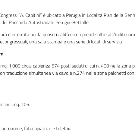
Congressi “A. Capitini” è ubicato a Perugia in Località Pian della Genn
à del Raccordo Autostradale Perugia-Bettolle.
tura è interrata per la quasi totalità e comprende oltre all’Auditoriu
recongressuali, una sala stampa e una serie di locali di servizio.
um
 mq. 1.000 circa, capienza 674 posti seduti di cui n. 400 nella zona p
con traduzione simultanea via cavo e n.274 nella zona palchetti con
anciani mq. 105.
e autonome, fotocopiatrice e telefax.