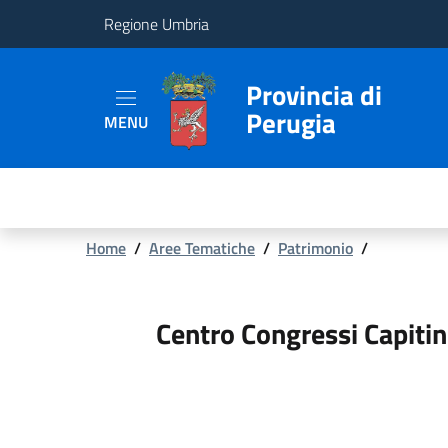
Regione Umbria
Provincia
Provincia di
Perugia
MENU
Aree
Tematiche
Servizi
Briciole
Home
/
Aree Tematiche
/
Patrimonio
/
di
pane
Centro Congressi Capitin