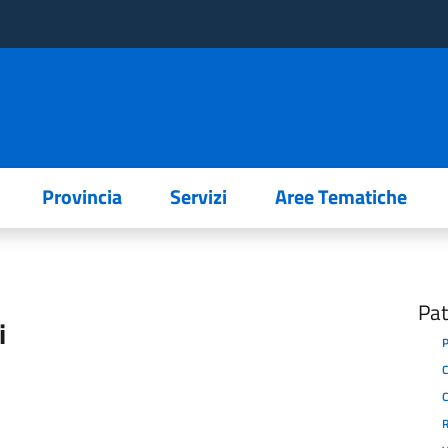
Provincia
Servizi
Aree Tematiche
Pat
i
P
C
C
R