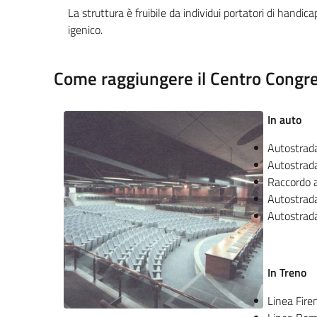
La struttura è fruibile da individui portatori di handic
igenico.
Come raggiungere il Centro Congres
In auto
Autostrada
Autostrada
Raccordo a
Autostrada
Autostrada
In Treno
Linea Fir