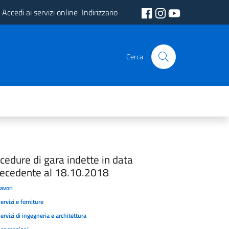
Accedi ai servizi online
Indirizzario
Cerca
cedure di gara indette in data
ecedente al 18.10.2018
avori
ervizi e forniture
ervizi di ingegneria e architettura