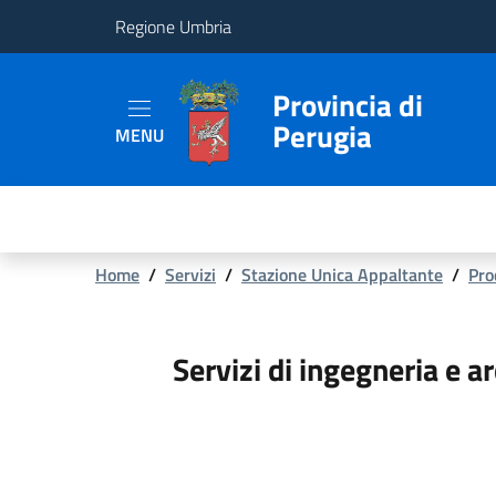
Regione Umbria
Provincia
Provincia di
Perugia
MENU
Aree
Tematiche
Servizi
Briciole
Home
/
Servizi
/
Stazione Unica Appaltante
/
Pro
di
pane
Servizi di ingegneria e a