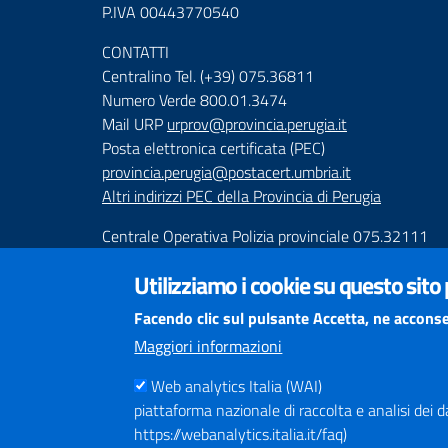
P.IVA 00443770540
CONTATTI
Centralino Tel. (+39) 075.36811
Numero Verde 800.01.3474
Mail URP
urprov@provincia.perugia.it
Posta elettronica certificata (PEC)
provincia.perugia@postacert.umbria.it
Altri indirizzi PEC della Provincia di Perugia
Centrale Operativa Polizia provinciale 075.32111
Emergenza Stradale 335.6425246
Utilizziamo i cookie su questo sito
Numeri Emergenza dei Comprensori
Facendo clic sul pulsante Accetta, ne acconse
Infoviabilità
Maggiori informazioni
Web analytics Italia (WAI)
piattaforma nazionale di raccolta e analisi dei dati
https://webanalytics.italia.it/faq)