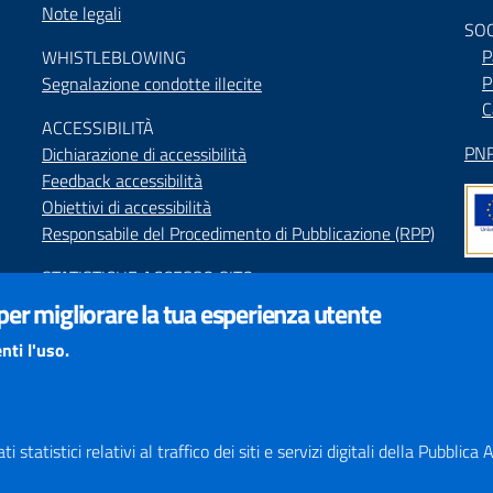
Note legali
SO
P
WHISTLEBLOWING
P
Segnalazione condotte illecite
C
ACCESSIBILIT
À
PNR
Dichiarazione di accessibilità
Feedback accessibilità
Obiettivi di accessibilità
Responsabile del Procedimento di Pubblicazione (RPP)
STATISTICHE ACCESSO SITO
Map
 per migliorare la tua esperienza utente
SEGNALAZIONI relative ai CONTENUTI DEL SITO
Indi
redazione@provincia.perugia.it
nti l'uso.
Int
VISUALIZZAZIONE CONTENUTI
Il sito internet della Provincia di Perugia è ottimizzato
per essere visualizzato dai principali browser aggiornati.
 statistici relativi al traffico dei siti e servizi digitali della Pubblic
L'uso di browser non aggiornati può creare problemi di