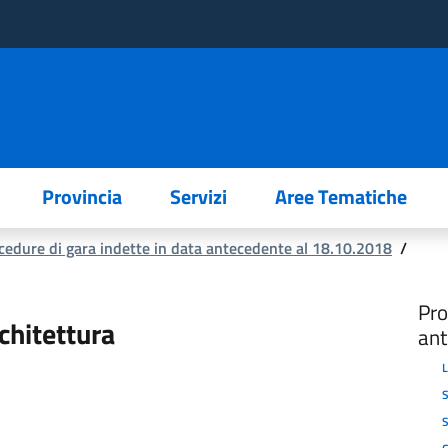
Provincia
Servizi
Aree Tematiche
cedure di gara indette in data antecedente al 18.10.2018
/
Pro
rchitettura
ant
L
S
S