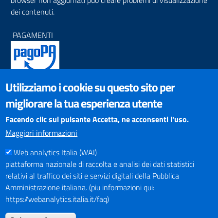
browser non aggiornati può creare problemi di visualizzazione
dei contenuti.
PAGAMENTI
Utilizziamo i cookie su questo sito per
SOCIAL NETWORKS
migliorare la tua esperienza utente
Pagina Facebook
Profilo Instagram
Facendo clic sul pulsante Accetta, ne acconsenti l'uso.
Canale YouTube
Maggiori informazioni
PNRR (Piano Nazionale di Ripresa e Resilienza)
Web analytics Italia (WAI)
piattaforma nazionale di raccolta e analisi dei dati statistici
relativi al traffico dei siti e servizi digitali della Pubblica
Amministrazione italiana. (piu informazioni qui:
https://webanalytics.italia.it/faq)
Mappa del Sito