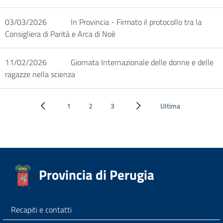
03/03/2026
In Provincia - Firmato il protocollo tra la
Consigliera di Parità e Arca di Noè
11/02/2026
Giornata Internazionale delle donne e delle
ragazze nella scienza
1
2
3
Ultima
Pagina precedente
Pagina successiva
Provincia di Perugia
Recapiti e contatti