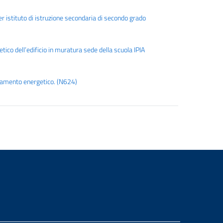
 istituto di istruzione secondaria di secondo grado
co dell’edificio in muratura sede della scuola IPIA
entamento energetico. (N624)