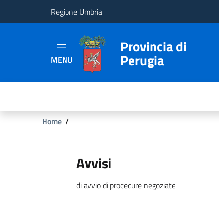
Regione Umbria
Provincia
Provincia di
Perugia
MENU
Aree
Tematiche
Servizi
Briciole
Home
/
di
pane
Avvisi
di avvio di procedure negoziate