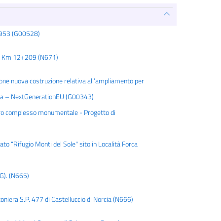
6+953 (G00528)
 al Km 12+209 (N671)
azione nuova costruzione relativa all’ampliamento per
ropea – NextGenerationEU (G00343)
stauro complesso monumentale - Progetto di
o “Rifugio Monti del Sole" sito in Località Forca
PG). (N665)
niera S.P. 477 di Castelluccio di Norcia (N666)