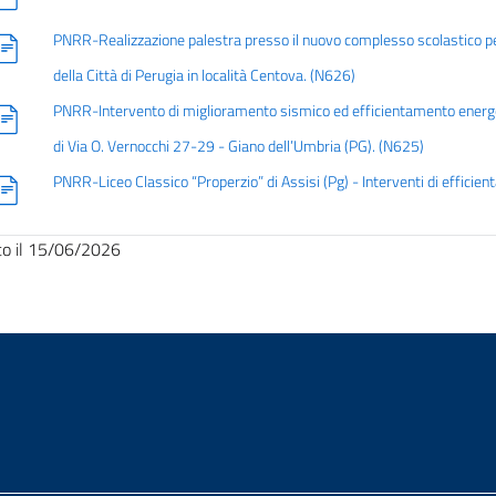
PNRR-Realizzazione palestra presso il nuovo complesso scolastico per
della Città di Perugia in località Centova. (N626)
PNRR-Intervento di miglioramento sismico ed efficientamento energeti
di Via O. Vernocchi 27-29 - Giano dell’Umbria (PG). (N625)
PNRR-Liceo Classico “Properzio” di Assisi (Pg) - Interventi di effici
to il 15/06/2026