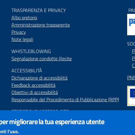
TRASPARENZA E PRIVACY
PA
Albo pretorio
Amministrazione trasparente
Privacy
Note legali
SO
P
WHISTLEBLOWING
P
Segnalazione condotte illecite
C
ACCESSIBILIT
À
PNR
Dichiarazione di accessibilità
Feedback accessibilità
Obiettivi di accessibilità
Responsabile del Procedimento di Pubblicazione (RPP)
STATISTICHE ACCESSO SITO
Map
 per migliorare la tua esperienza utente
SEGNALAZIONI relative ai CONTENUTI DEL SITO
Indi
redazione@provincia.perugia.it
nti l'uso.