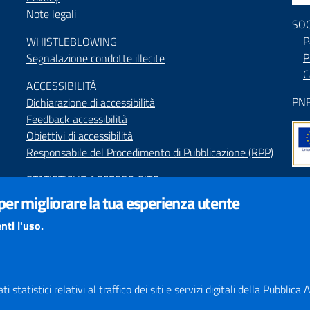
Note legali
SO
P
WHISTLEBLOWING
P
Segnalazione condotte illecite
C
ACCESSIBILIT
À
PNR
Dichiarazione di accessibilità
Feedback accessibilità
Obiettivi di accessibilità
Responsabile del Procedimento di Pubblicazione (RPP)
STATISTICHE ACCESSO SITO
Map
 per migliorare la tua esperienza utente
SEGNALAZIONI relative ai CONTENUTI DEL SITO
Indi
redazione@provincia.perugia.it
nti l'uso.
Int
VISUALIZZAZIONE CONTENUTI
Il sito internet della Provincia di Perugia è ottimizzato
per essere visualizzato dai principali browser aggiornati.
 statistici relativi al traffico dei siti e servizi digitali della Pubblic
L'uso di browser non aggiornati può creare problemi di