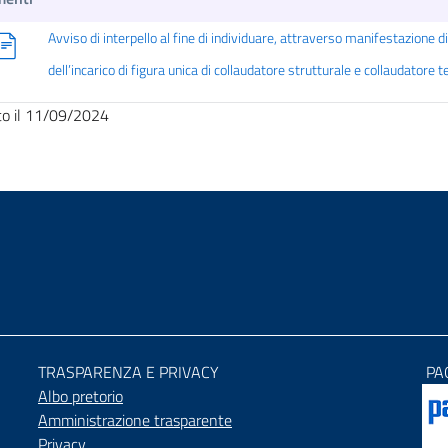
Avviso di interpello al fine di individuare, attraverso manifestazione di
dell’incarico di figura unica di collaudatore strutturale e collaudatore 
to il 11/09/2024
TRASPARENZA E PRIVACY
PA
Albo pretorio
Amministrazione trasparente
Privacy