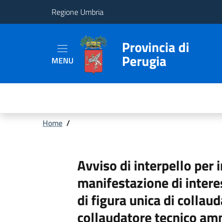
Regione Umbria
Provincia
Provincia di
Perugia
MENU
Aree
Tematiche
Servizi
Briciole
Home
/
di
pane
Avviso di interpello per 
manifestazione di interes
di figura unica di collau
collaudatore tecnico am