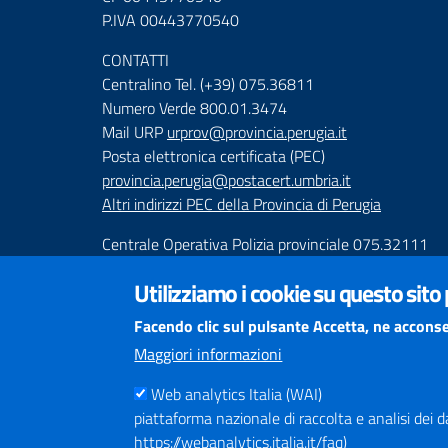
P.IVA 00443770540
CONTATTI
Centralino Tel. (+39) 075.36811
Numero Verde 800.01.3474
Mail URP
urprov@provincia.perugia.it
Posta elettronica certificata (PEC)
provincia.perugia@postacert.umbria.it
Altri indirizzi PEC della Provincia di Perugia
Centrale Operativa Polizia provinciale 075.32111
Emergenza Stradale 335.6425246
Utilizziamo i cookie su questo sito
Numeri Emergenza dei Comprensori
Facendo clic sul pulsante Accetta, ne acconse
Infoviabilità
Maggiori informazioni
Web analytics Italia (WAI)
piattaforma nazionale di raccolta e analisi dei dati
https://webanalytics.italia.it/faq)