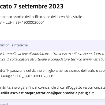
icato 7 settembre 2023
amento sismico dell’edificio sede del Liceo Magistrale
rugia" - CUP JJ99F19000020001
mazioni sintetiche
i interpello al fine di individuare, attraverso manifestazione di interes
nica di collaudatore strutturale e collaudatore tecnico amministrativ
to: “Riparazione del danno e miglioramento sismico dell’edificio sede 
, Perugia" CUP JJ99F19000020001
nibilità a svolgere l’incarico/incarichi di cui all’oggetto va comunica
o.ediliziascolasticaeprogettazione@pec.provincia.perugia.it
menti