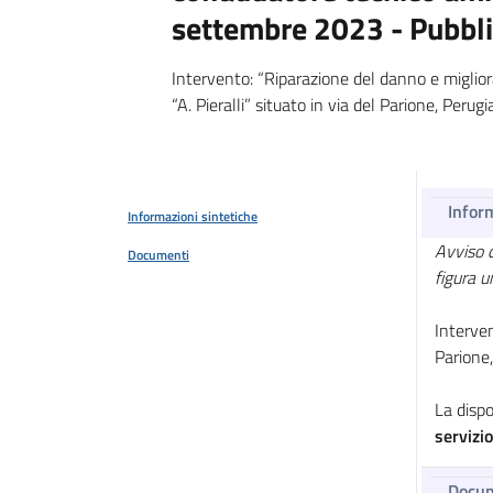
settembre 2023 - Pubbl
Intervento: “Riparazione del danno e miglior
“A. Pieralli” situato in via del Parione, Pe
Infor
Informazioni sintetiche
Avviso d
Documenti
figura u
Interven
Parione
La dispo
servizi
Docu