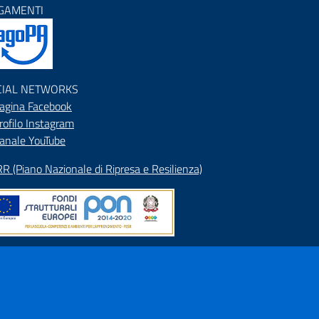
GAMENTI
CIAL NETWORKS
agina Facebook
rofilo Instagram
anale YouTube
R (Piano Nazionale di Ripresa e Resilienza)
pa del Sito
rizzario
ranet