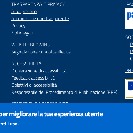
TRASPARENZA E PRIVACY
PA
Albo pretorio
Amministrazione trasparente
Privacy
Note legali
SO
P
WHISTLEBLOWING
P
Segnalazione condotte illecite
C
ACCESSIBILIT
À
PNR
Dichiarazione di accessibilità
Feedback accessibilità
Obiettivi di accessibilità
Responsabile del Procedimento di Pubblicazione (RPP)
STATISTICHE ACCESSO SITO
Map
 per migliorare la tua esperienza utente
SEGNALAZIONI relative ai CONTENUTI DEL SITO
Indi
redazione@provincia.perugia.it
nti l'uso.
Int