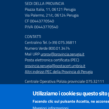
SEDI DELLA PROVINCIA
Piazza Italia, 11, 06121 Perugia
Via Palermo, 21/c, 06124 Perugia
CF 00443770540
P.IVA 00443770540
CONTATTI
Centralino Tel. (+39) 075.36811
Numero Verde 800.01.3474
Mail URP
urprov@provincia.perugia.it
Posta elettronica certificata (PEC)
provincia.perugia@postacert.umbria.it
Altri indirizzi PEC della Provincia di Perugia
Centrale Operativa Polizia provinciale 075.32111
Emergenza Stradale 335.6425246
Utilizziamo i cookie su questo sito
Numeri Emergenza dei Comprensori
Facendo clic sul pulsante Accetta, ne acconse
Infoviabilità
Maggiori informazioni