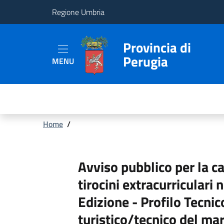
Regione Umbria
Provincia
Provincia di
Perugia
MENU
Aree
Tematiche
Servizi
Briciole
Home
/
di
pane
Avviso pubblico per la c
tirocini extracurriculari 
Edizione - Profilo Tecni
turistico/tecnico del ma