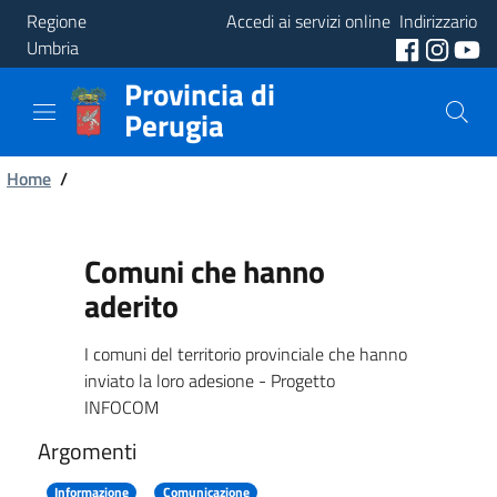
Regione
Accedi ai servizi online
Indirizzario
Umbria
Provincia di
Provincia
Perugia
Aree
Briciole
Tematiche
Home
/
di
Servizi
pane
Comuni che hanno
aderito
I comuni del territorio provinciale che hanno
inviato la loro adesione - Progetto
INFOCOM
Argomenti
Informazione
Comunicazione