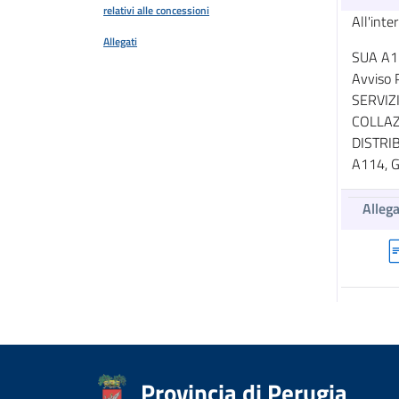
relativi alle concessioni
All'inte
Allegati
SUA A12
Avviso 
SERVIZ
COLLAZ
DISTRI
A114, 
Allega
Provincia di Perugia