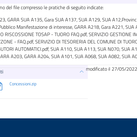
rno del file compresso le pratiche di seguito indicate:
3, GARA SUA A135, Gara SUA A137, SUA A129, SUA A12,Provincia d
Pubblico Manifestazione di interesse, GARA A218, Gara A221, SU
IO RISCOSSIONE TOSAP - TUORO FAQ.pdf, SERVIZIO GESTIONE 
ZONE - FAQ.pdf, SERVIZIO DI TESORERIA DEL COMUNE DI TUORO.
BUTORI AUTOMATICI.pdf, SUA A110, SUA A113, SUA N070, SUA A
GARA A203, GARA A204, SUA A101, SUA A068, SUA A082, SUA A
modificato il 27/05/202
ti
Concessioni.zip