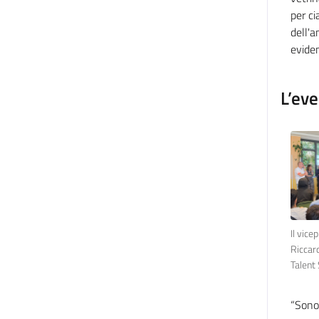
per ci
dell'a
evide
L’ev
Il vice
Riccar
Talent
“Sono 