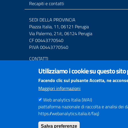
Recapiti e contatti
SEDI DELLA PROVINCIA
Piazza Italia, 11, 06121 Perugia
Via Palermo, 21/c, 06124 Perugia
CF 00443770540
P.IVA 00443770540
CONTATTI
Centralino Tel. (+39) 075.36811
Utilizziamo i cookie su questo sito
Numero Verde 800.01.3474
Mail URP
urprov@provincia.perugia.it
Facendo clic sul pulsante Accetta, ne acconse
Posta elettronica certificata (PEC)
Maggiori informazioni
provincia.perugia@postacert.umbria.it
Altri indirizzi PEC della Provincia di Perugia
Web analytics Italia (WAI)
piattaforma nazionale di raccolta e analisi dei dati
Centrale Operativa Polizia provinciale 075.32111
https://webanalytics.italia.it/faq)
Emergenza Stradale 335.6425246
Salva preferenze