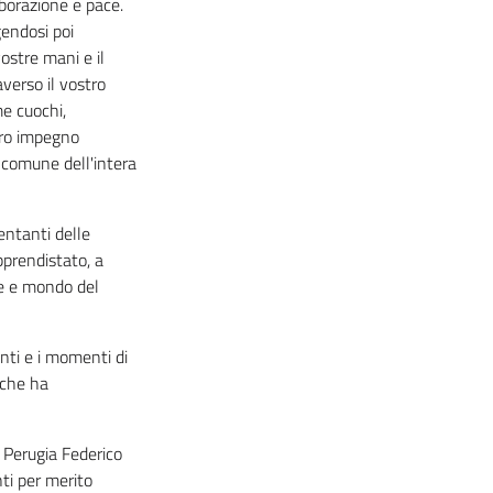
aborazione e pace.
gendosi poi
ostre mani e il
averso il vostro
me cuochi,
stro impegno
 comune dell'intera
entanti delle
pprendistato, a
ne e mondo del
enti e i momenti di
 che ha
 Perugia Federico
nti per merito