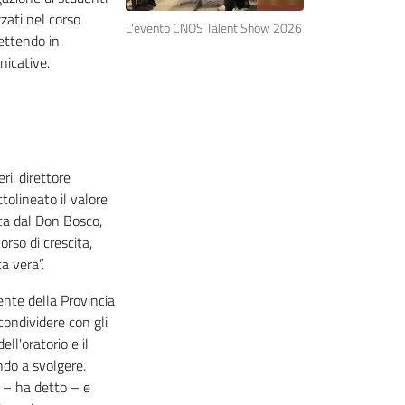
zzati nel corso
L'evento CNOS Talent Show 2026
mettendo in
nicative.
ri, direttore
ttolineato il valore
ta dal Don Bosco,
orso di crescita,
a vera”.
dente della Provincia
condividere con gli
ll'oratorio e il
ndo a svolgere.
o – ha detto – e