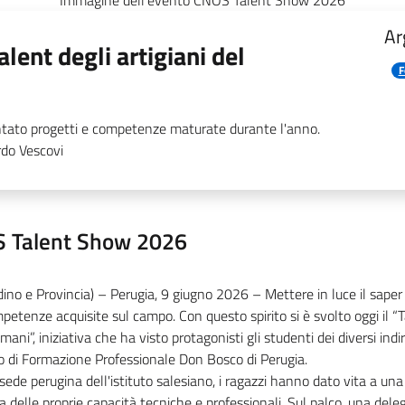
Immagine dell'evento CNOS Talent Show 2026
Ar
alent degli artigiani del
F
entato progetti e competenze maturate durante l'anno.
rdo Vescovi
 Talent Show 2026
dino e Provincia) – Perugia, 9 giugno 2026 – Mettere in luce il saper 
petenze acquisite sul campo. Con questo spirito si è svolto oggi il “Ta
mani”, iniziativa che ha visto protagonisti gli studenti dei diversi indir
o di Formazione Professionale Don Bosco di Perugia.
sede perugina dell'istituto salesiano, i ragazzi hanno dato vita a una
a delle proprie capacità tecniche e professionali. Sul palco, una dele