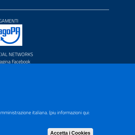
GAMENTI
CIAL NETWORKS
agina Facebook
rofilo Instagram
anale YouTube
R (Piano Nazionale di Ripresa e Resilienza)
a Amministrazione italiana. (piu informazioni qui:
pa del Sito
Accetta i Cookies
Rimuovi consen