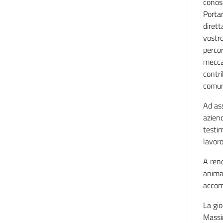
conosc
Portar
dirett
vostro
percor
meccan
contri
comun
Ad ass
aziend
testi
lavoro
A rend
animaz
accomp
La gio
Massin