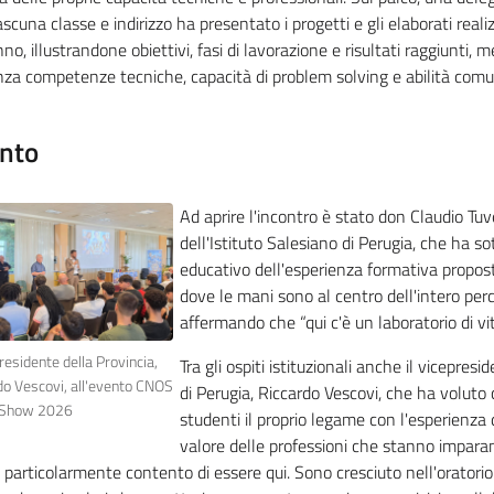
ascuna classe e indirizzo ha presentato i progetti e gli elaborati reali
nno, illustrandone obiettivi, fasi di lavorazione e risultati raggiunti, 
nza competenze tecniche, capacità di problem solving e abilità comu
ento
Ad aprire l'incontro è stato don Claudio Tuve
dell'Istituto Salesiano di Perugia, che ha so
educativo dell'esperienza formativa propos
dove le mani sono al centro dell'intero perc
affermando che “qui c'è un laboratorio di vit
presidente della Provincia,
Tra gli ospiti istituzionali anche il vicepresi
do Vescovi, all'evento CNOS
di Perugia, Riccardo Vescovi, che ha voluto 
 Show 2026
studenti il proprio legame con l'esperienza de
valore delle professioni che stanno impara
particolarmente contento di essere qui. Sono cresciuto nell'oratori