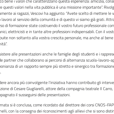
o bene i valori che caratterizzano questa esperienza: amicizia, coll
e questi valori nella vita pubblica è una missione importante”. Rivol
amente ai ragazzi, Vescovi ha aggiunto: “Avete scelto di mettere le v
 lavoro al servizio della comunità e di questo vi siamo già grati. Attr
so di formazione state costruendo il vostro futuro professionale co
ici, elettricisti e in tante altre professioni indispensabili. Con il vo
buite non soltanto alla vostra crescita personale, ma anche al bene
ità”.
istere alle presentazioni anche le famiglie degli studenti e i rappres
e partner che collaborano ai percorsi di alternanza scuola-lavoro-a
monianza di un rapporto sempre più stretto e sinergico tra formazio
.
ere ancora più coinvolgente l'iniziativa hanno contribuito gli interv
ione di Cesare Giugliarelli, attore della compagnia teatrale Il Carro,
agnato il susseguirsi delle presentazioni.
rnata si è conclusa, come ricordato dal direttore dei corsi CNOS-FAP
elli, con la consegna dei riconoscimenti agli allievi che si sono disti