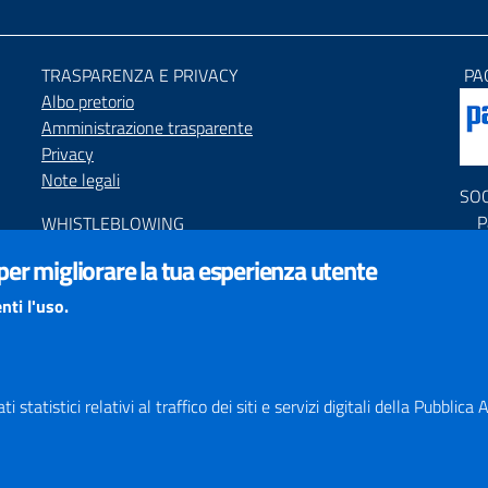
TRASPARENZA E PRIVACY
PA
Albo pretorio
Amministrazione trasparente
Privacy
Note legali
SO
P
WHISTLEBLOWING
P
Segnalazione condotte illecite
 per migliorare la tua esperienza utente
C
ACCESSIBILIT
À
nti l'uso.
PNR
Dichiarazione di accessibilità
Feedback accessibilità
Obiettivi di accessibilità
Responsabile del Procedimento di Pubblicazione (RPP)
 statistici relativi al traffico dei siti e servizi digitali della Pubblic
STATISTICHE ACCESSO SITO
Map
SEGNALAZIONI relative ai CONTENUTI DEL SITO