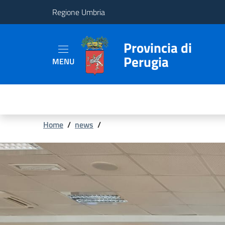
Regione Umbria
Provincia
Provincia di
Perugia
MENU
Aree
Tematiche
Servizi
Briciole
Home
/
news
/
di
pane