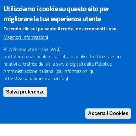
VISUALIZZAZIONE CONTENUTI
Utilizziamo i cookie su questo sito per
Il sito internet della Provincia di Perugia è ottimizzato per
migliorare la tua esperienza utente
essere visualizzato dai principali browser aggiornati. L'uso di
browser non aggiornati può creare problemi di visualizzazione
Facendo clic sul pulsante Accetta, ne acconsenti l'uso.
dei contenuti.
Maggiori informazioni
Web analytics Italia (WAI)
PAGAMENTI
piattaforma nazionale di raccolta e analisi dei dati statistici
relativi al traffico dei siti e servizi digitali della Pubblica
Amministrazione italiana. (piu informazioni qui:
https://webanalytics.italia.it/faq)
SOCIAL NETWORKS
Pagina Facebook
Salva preferenze
Profilo Instagram
Canale YouTube
Accetta i Cookies
PNRR (Piano Nazionale di Ripresa e Resilienza)