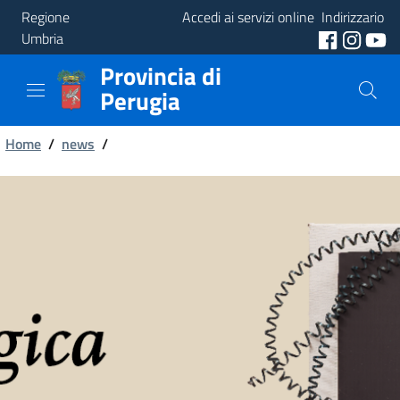
Regione
Accedi ai servizi online
Indirizzario
Umbria
Provincia di
Provincia
Perugia
Aree
Briciole
Tematiche
Home
/
news
/
di
Servizi
pane