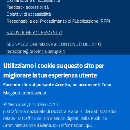
Dichiarazione di accessibilità
Feedback accessibilità
Obiettivi di accessibilità
Responsabile del Procedimento di Pubblicazione (RPP)
STATISTICHE ACCESSO SITO
SEGNALAZIONI relative ai CONTENUTI DEL SITO
redazione@provincia.perugia.it
VISUALIZZAZIONE CONTENUTI
Utilizziamo i cookie su questo sito per
Il sito internet della Provincia di Perugia è ottimizzato per
migliorare la tua esperienza utente
essere visualizzato dai principali browser aggiornati. L'uso di
browser non aggiornati può creare problemi di visualizzazione
Facendo clic sul pulsante Accetta, ne acconsenti l'uso.
dei contenuti.
Maggiori informazioni
Web analytics Italia (WAI)
PAGAMENTI
piattaforma nazionale di raccolta e analisi dei dati statistici
relativi al traffico dei siti e servizi digitali della Pubblica
Amministrazione italiana. (piu informazioni qui: