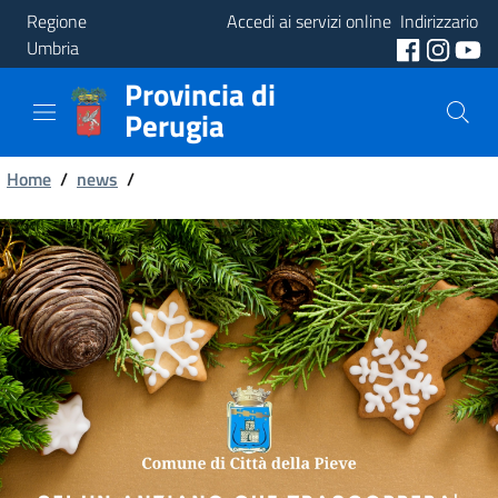
Regione
Accedi ai servizi online
Indirizzario
Umbria
Provincia di
Provincia
Perugia
Aree
Briciole
Tematiche
Home
/
news
/
di
Servizi
pane