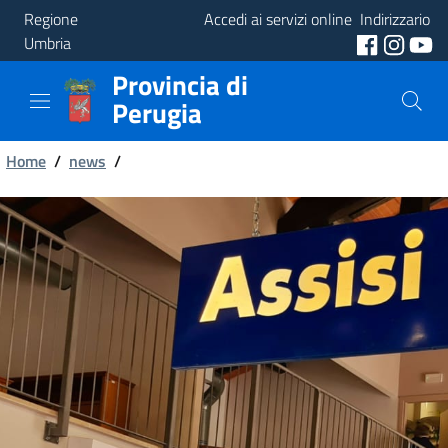
Regione
Accedi ai servizi online
Indirizzario
Umbria
Provincia di
Provincia
Perugia
Aree
Briciole
Tematiche
Home
/
news
/
di
Servizi
pane