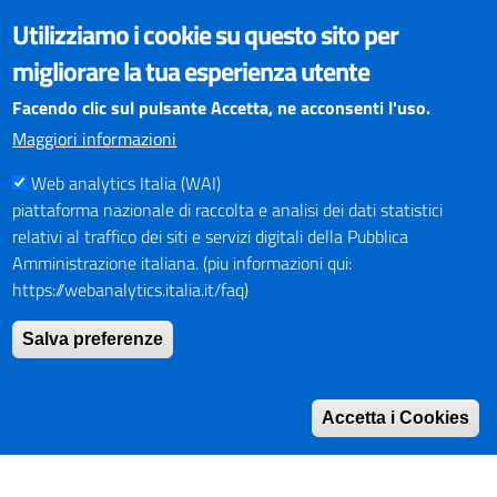
VISUALIZZAZIONE CONTENUTI
Utilizziamo i cookie su questo sito per
Il sito internet della Provincia di Perugia è ottimizzato per
migliorare la tua esperienza utente
essere visualizzato dai principali browser aggiornati. L'uso di
browser non aggiornati può creare problemi di visualizzazione
Facendo clic sul pulsante Accetta, ne acconsenti l'uso.
dei contenuti.
Maggiori informazioni
Web analytics Italia (WAI)
PAGAMENTI
piattaforma nazionale di raccolta e analisi dei dati statistici
relativi al traffico dei siti e servizi digitali della Pubblica
Amministrazione italiana. (piu informazioni qui:
https://webanalytics.italia.it/faq)
SOCIAL NETWORKS
Pagina Facebook
Salva preferenze
Profilo Instagram
Canale YouTube
Accetta i Cookies
PNRR (Piano Nazionale di Ripresa e Resilienza)