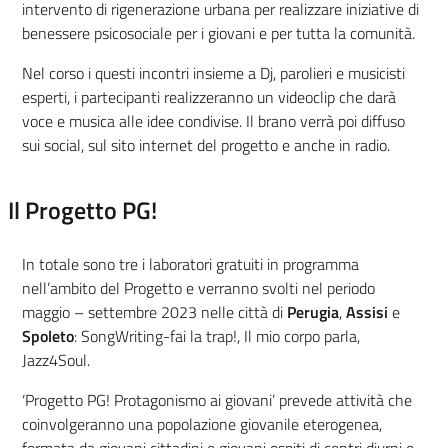
intervento di rigenerazione urbana per realizzare iniziative di
benessere psicosociale per i giovani e per tutta la comunità.
Nel corso i questi incontri insieme a Dj, parolieri e musicisti
esperti, i partecipanti realizzeranno un videoclip che darà
voce e musica alle idee condivise. Il brano verrà poi diffuso
sui social, sul sito internet del progetto e anche in radio.
Il Progetto PG!
In totale sono tre i
laboratori gratuiti in programma
nell’ambito del Progetto e verranno svolti nel periodo
maggio – settembre 2023 nelle città di
Perugia
,
Assisi
e
Spoleto
: SongWriting-fai la trap!, Il mio corpo parla,
Jazz4Soul.
‘
Progetto PG! Protagonismo ai giovani’
prevede attività che
coinvolgeranno una popolazione giovanile eterogenea,
formata da giovani cittadini e giovani ospiti di centri diurni e