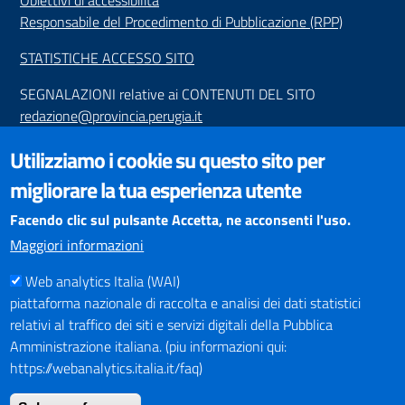
Obiettivi di accessibilità
Responsabile del Procedimento di Pubblicazione (RPP)
STATISTICHE ACCESSO SITO
SEGNALAZIONI relative ai CONTENUTI DEL SITO
redazione@provincia.perugia.it
VISUALIZZAZIONE CONTENUTI
Utilizziamo i cookie su questo sito per
Il sito internet della Provincia di Perugia è ottimizzato per
migliorare la tua esperienza utente
essere visualizzato dai principali browser aggiornati. L'uso di
browser non aggiornati può creare problemi di visualizzazione
Facendo clic sul pulsante Accetta, ne acconsenti l'uso.
dei contenuti.
Maggiori informazioni
Web analytics Italia (WAI)
PAGAMENTI
piattaforma nazionale di raccolta e analisi dei dati statistici
relativi al traffico dei siti e servizi digitali della Pubblica
Amministrazione italiana. (piu informazioni qui:
https://webanalytics.italia.it/faq)
SOCIAL NETWORKS
Pagina Facebook