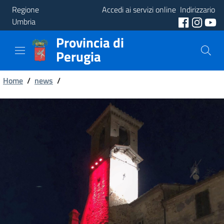
Regione
Accedi ai servizi online
Indirizzario
Umbria
Provincia di
Provincia
Perugia
Aree
Briciole
Tematiche
Home
/
news
/
di
Servizi
pane