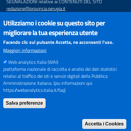
SEGNALAZIONI relative ai CONTENUTI DEL SITO
redazione@provincia.perugia.it
VISUALIZZAZIONE CONTENUTI
Utilizziamo i cookie su questo sito per
Il sito internet della Provincia di Perugia è ottimizzato per
migliorare la tua esperienza utente
essere visualizzato dai principali browser aggiornati. L'uso di
browser non aggiornati può creare problemi di visualizzazione
Facendo clic sul pulsante Accetta, ne acconsenti l'uso.
dei contenuti.
Maggiori informazioni
Web analytics Italia (WAI)
PAGAMENTI
piattaforma nazionale di raccolta e analisi dei dati statistici
relativi al traffico dei siti e servizi digitali della Pubblica
Amministrazione italiana. (piu informazioni qui:
https://webanalytics.italia.it/faq)
SOCIAL NETWORKS
Pagina Facebook
Salva preferenze
Profilo Instagram
Canale YouTube
Accetta i Cookies
PNRR (Piano Nazionale di Ripresa e Resilienza)