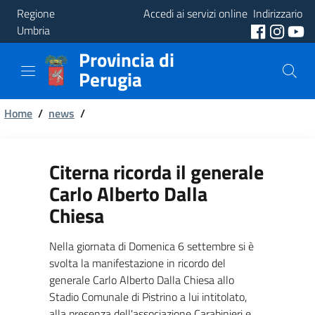
Regione
Accedi ai servizi online
Indirizzario
Umbria
Provincia di
Provincia
Perugia
Aree
Briciole
Tematiche
Home
/
news
/
di
Servizi
pane
Citerna ricorda il generale
Carlo Alberto Dalla
Chiesa
Nella giornata di Domenica 6 settembre si è
svolta la manifestazione in ricordo del
generale Carlo Alberto Dalla Chiesa allo
Stadio Comunale di Pistrino a lui intitolato,
alla presenza dell'associazione Carabinieri e