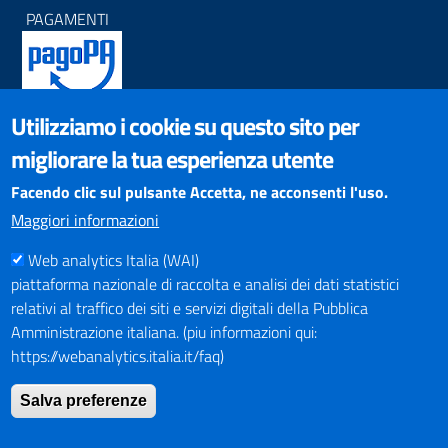
PAGAMENTI
Utilizziamo i cookie su questo sito per
SOCIAL NETWORKS
migliorare la tua esperienza utente
Pagina Facebook
Profilo Instagram
Facendo clic sul pulsante Accetta, ne acconsenti l'uso.
Canale YouTube
Maggiori informazioni
PNRR (Piano Nazionale di Ripresa e Resilienza)
Web analytics Italia (WAI)
piattaforma nazionale di raccolta e analisi dei dati statistici
relativi al traffico dei siti e servizi digitali della Pubblica
Amministrazione italiana. (piu informazioni qui:
https://webanalytics.italia.it/faq)
Mappa del Sito
Salva preferenze
Indirizzario
Intranet