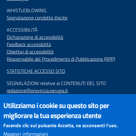
WHISTLEBLOWING
Segnalazione condotte illecite
ACCESSIBILIT
À
Dichiarazione di accessibilità
Feedback accessibilità
Obiettivi di accessibilità
Responsabile del Procedimento di Pubblicazione (RPP)
STATISTICHE ACCESSO SITO
SEGNALAZIONI relative ai CONTENUTI DEL SITO
redazione@provincia.perugia.it
VISUALIZZAZIONE CONTENUTI
Utilizziamo i cookie su questo sito per
Il sito internet della Provincia di Perugia è ottimizzato per
migliorare la tua esperienza utente
essere visualizzato dai principali browser aggiornati. L'uso di
browser non aggiornati può creare problemi di visualizzazione
Facendo clic sul pulsante Accetta, ne acconsenti l'uso.
dei contenuti.
Maggiori informazioni