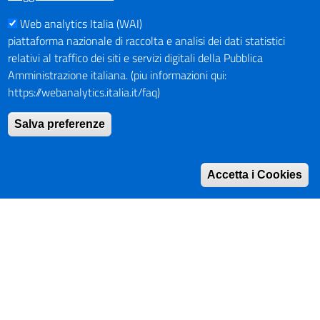
Web analytics Italia (WAI)
PAGAMENTI
piattaforma nazionale di raccolta e analisi dei dati statistici
relativi al traffico dei siti e servizi digitali della Pubblica
Amministrazione italiana. (piu informazioni qui:
https://webanalytics.italia.it/faq)
SOCIAL NETWORKS
Pagina Facebook
Salva preferenze
Profilo Instagram
Canale YouTube
Accetta i Cookies
PNRR (Piano Nazionale di Ripresa e Resilienza)
Mappa del Sito
Indirizzario