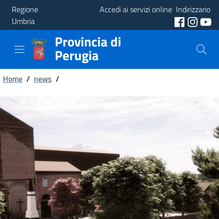
Regione
Accedi ai servizi online
Indirizzario
Umbria
Provincia di
Provincia
Perugia
Aree
Briciole
Tematiche
Home
/
news
/
di
Servizi
pane