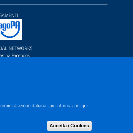
GAMENTI
CIAL NETWORKS
agina Facebook
rofilo Instagram
anale YouTube
R (Piano Nazionale di Ripresa e Resilienza)
a Amministrazione italiana. (piu informazioni qui:
pa del Sito
Accetta i Cookies
Rimuovi consen
rizzario