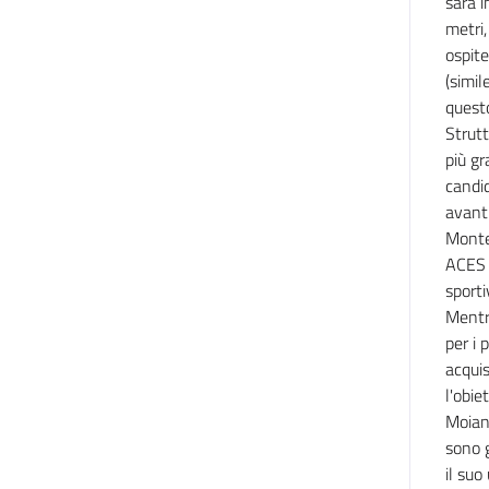
sarà i
metri,
ospite
(simil
questo
Strut
più gr
candi
avanti
Monte
ACES s
sporti
Mentr
per i 
acqui
l'obie
Moiano
sono g
il suo