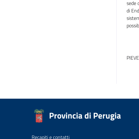
sede o
di End
sistem
possib
PIEVE
Provincia di Perugia
Recapiti e contatti