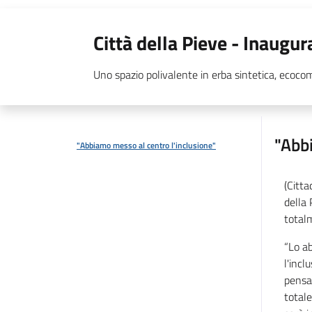
Città della Pieve - Inaugu
Uno spazio polivalente in erba sintetica, ecoco
"Abb
"Abbiamo messo al centro l'inclusione"
(Citta
della 
total
“Lo a
l'incl
pensat
totale