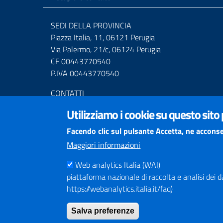
SEDI DELLA PROVINCIA
Piazza Italia, 11, 06121 Perugia
Via Palermo, 21/c, 06124 Perugia
CF 00443770540
P.IVA 00443770540
CONTATTI
Centralino Tel. (+39) 075.36811
Utilizziamo i cookie su questo sito
Numero Verde 800.01.3474
Mail URP
urprov@provincia.perugia.it
Facendo clic sul pulsante Accetta, ne acconse
Posta elettronica certificata (PEC)
Maggiori informazioni
provincia.perugia@postacert.umbria.it
Altri indirizzi PEC della Provincia di Perugia
Web analytics Italia (WAI)
piattaforma nazionale di raccolta e analisi dei dati
Centrale Operativa Polizia provinciale 075.32111
https://webanalytics.italia.it/faq)
Emergenza Stradale 335.6425246
Salva preferenze
Numeri Emergenza dei Comprensori