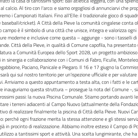
nfatti la casa di tantissimi sport: dall'atletica leggera, con una sple
 al calcio. Al tiro con l'arco: e siamo orgogliosi di annunciarvi che propr
remo i Campionati Italiani. Fino all'Elle: il tradizionale gioco di squad
e baseball/cricket). A Città della Pieve la comunità cingalese conta 
 campo è il simbolo di una città che unisce, integra e valorizza ogni 
ture moderne e inclusive come questa – aggiunge - sono i tasselli d
ande. Città della Pieve, in qualità di Comune capofila, ha presentato 
datura a Comunità Europea dello Sport 2028, un progetto ambizioso
 in sinergia e collaborazione con i Comuni di Fabro, Ficulle, Montele
gabbione, Paciano, Panicale e Piegaro. Il 16 e 17 giugno la Commis
arà qui sul nostro territorio per un'ispezione ufficiale e per valutare 
vi. Arriviamo a questo appuntamento a testa alta, con i fatti e le cart
e inauguriamo questa struttura – prosegue la nota del Comune -, si
prossimi passi: la nuova Piscina Comunale. Stiamo portando avanti le
stare i terreni adiacenti al Campo Nuovo (attualmente della Fondazi
ttivo di realizzare finalmente la piscina di Città della Pieve. Nuovi C
: perché ogni frazione merita la stessa attenzione e gli stessi serviz
ià in procinto di realizzazione. Abbiamo inoltre esteso il Campo di Po
 utilizzo a tantissimi sport e attività. Una scelta lungimirante, che ha