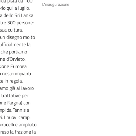
ndida pista da 100
L'inaugurazione
io qui, a luglio,
ra dello Sri Lanka
oltre 300 persone:
sua cultura.
i un disegno molto
ufficialmente la
 che portiamo
one d'Orvieto,
sione Europea
i nostri impianti
e in regola.
amo già al lavoro
 trattative per
one Fargna) con
ampi da Tennis a
i. I nuovi campi
nticelli e ampliato
 reso la frazione la