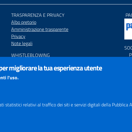
TRASPARENZA E PRIVACY
PA
Albo pretorio
Amministrazione trasparente
Privacy
Note legali
SO
P
WHISTLEBLOWING
P
Segnalazione condotte illecite
 per migliorare la tua esperienza utente
C
ACCESSIBILIT
À
nti l'uso.
PNR
Dichiarazione di accessibilità
Feedback accessibilità
Obiettivi di accessibilità
Responsabile del Procedimento di Pubblicazione (RPP)
 statistici relativi al traffico dei siti e servizi digitali della Pubblic
STATISTICHE ACCESSO SITO
Map
SEGNALAZIONI relative ai CONTENUTI DEL SITO
Indi