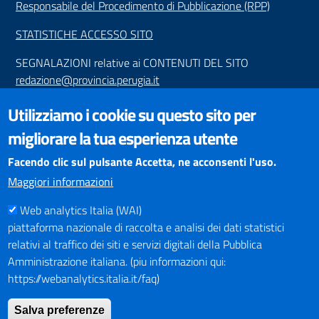
Responsabile del Procedimento di Pubblicazione (RPP)
STATISTICHE ACCESSO SITO
SEGNALAZIONI relative ai CONTENUTI DEL SITO
redazione@provincia.perugia.it
VISUALIZZAZIONE CONTENUTI
Utilizziamo i cookie su questo sito per
Il sito internet della Provincia di Perugia è ottimizzato per
migliorare la tua esperienza utente
essere visualizzato dai principali browser aggiornati. L'uso di
browser non aggiornati può creare problemi di visualizzazione
Facendo clic sul pulsante Accetta, ne acconsenti l'uso.
dei contenuti.
Maggiori informazioni
Web analytics Italia (WAI)
PAGAMENTI
piattaforma nazionale di raccolta e analisi dei dati statistici
relativi al traffico dei siti e servizi digitali della Pubblica
Amministrazione italiana. (piu informazioni qui:
https://webanalytics.italia.it/faq)
SOCIAL NETWORKS
Pagina Facebook
Salva preferenze