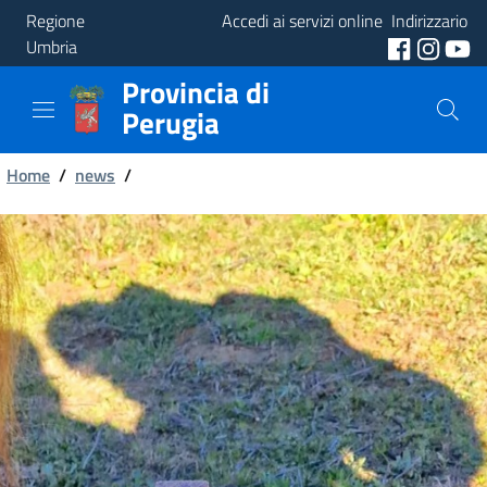
Regione
Accedi ai servizi online
Indirizzario
Umbria
Provincia di
Provincia
Perugia
Aree
Briciole
Tematiche
Home
/
news
/
di
Servizi
pane