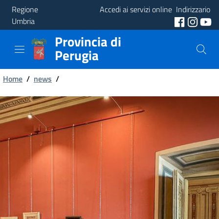
Regione
Accedi ai servizi online
Indirizzario
Umbria
Provincia di
Provincia
Perugia
Aree
Briciole
Tematiche
Home
/
news
/
di
Servizi
pane