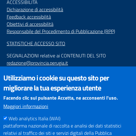
ACCESSIBILIT
À
Dichiarazione di accessibilità
Feedback accessibilità
Obiettivi di accessibilità
Responsabile del Procedimento di Pubblicazione (RPP)
STATISTICHE ACCESSO SITO
SEGNALAZIONI relative ai CONTENUTI DEL SITO
redazione@provincia.perugia.it
VISUALIZZAZIONE CONTENUTI
Utilizziamo i cookie su questo sito per
Il sito internet della Provincia di Perugia è ottimizzato per
migliorare la tua esperienza utente
essere visualizzato dai principali browser aggiornati. L'uso di
browser non aggiornati può creare problemi di visualizzazione
Facendo clic sul pulsante Accetta, ne acconsenti l'uso.
dei contenuti.
Maggiori informazioni
Web analytics Italia (WAI)
PAGAMENTI
piattaforma nazionale di raccolta e analisi dei dati statistici
relativi al traffico dei siti e servizi digitali della Pubblica