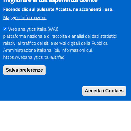
essere visualizzato dai principali browser aggiornati. L'uso di
browser non aggiornati può creare problemi di visualizzazione
Facendo clic sul pulsante Accetta, ne acconsenti l'uso.
dei contenuti.
Maggiori informazioni
Web analytics Italia (WAI)
PAGAMENTI
piattaforma nazionale di raccolta e analisi dei dati statistici
relativi al traffico dei siti e servizi digitali della Pubblica
Amministrazione italiana. (piu informazioni qui:
https://webanalytics.italia.it/faq)
SOCIAL NETWORKS
Pagina Facebook
Salva preferenze
Profilo Instagram
Canale YouTube
Accetta i Cookies
PNRR (Piano Nazionale di Ripresa e Resilienza)
Mappa del Sito