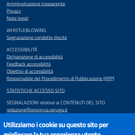
Amministrazione trasparente
Privacy
Note legali
WHISTLEBLOWING
Segnalazione condotte illecite
ACCESSIBILIT
À
Dichiarazione di accessibilità
Feedback accessibilità
Obiettivi di accessibilità
Responsabile del Procedimento di Pubblicazione (RPP)
STATISTICHE ACCESSO SITO
SEGNALAZIONI relative ai CONTENUTI DEL SITO
redazione@provincia.perugia.it
VISUALIZZAZIONE CONTENUTI
Utilizziamo i cookie su questo sito per
Il sito internet della Provincia di Perugia è ottimizzato per
migliorare la tua esperienza utente