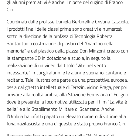
gli alunni premiati vi è anche il nipote del cugino di Franco
Ciri.
Coordinati dalle prof.sse Daniela Bertinelli e Cristina Casciola,
i prodotti finali delle classi prime sono creativi e numerosi:
sotto la direzione della prof.ssa di Tecnologia Roberta
Santantonio costruzione di plastici del “Giardino della
memoria” e del plastico della piazza Don Minzoni, creato con
la stampante 3D in dotazione a scuola, in seguito la
realizzazione di un video dal titolo “Vite nel vento
incessante” in cui gli alunni e le alunne suonano, cantano e
recitano. Tale illustrazione parte da una prospettiva europea,
ossia dal ghetto intellettuale di Terezin, vicino Praga, per poi
arrivare alla realtà umbra, alla Stazione Ferroviaria di Foligno
dove è presente la locomotiva utilizzata per il film “La vita è
bella” e allo Stabilimento Militare di Scanzano. Anche
l’Umbria ha infatti pagato un elevato numero di vittime alla
furia nazifascista e una di queste è stato proprio Franco Ciri.
Il messaggio finale che un’alunna della “N. Alunno” di