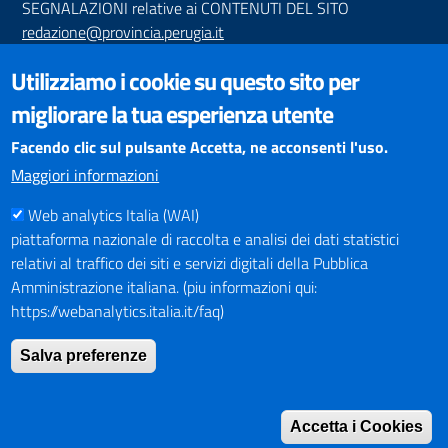
SEGNALAZIONI relative ai CONTENUTI DEL SITO
redazione@provincia.perugia.it
VISUALIZZAZIONE CONTENUTI
Utilizziamo i cookie su questo sito per
Il sito internet della Provincia di Perugia è ottimizzato per
migliorare la tua esperienza utente
essere visualizzato dai principali browser aggiornati. L'uso di
browser non aggiornati può creare problemi di visualizzazione
Facendo clic sul pulsante Accetta, ne acconsenti l'uso.
dei contenuti.
Maggiori informazioni
Web analytics Italia (WAI)
PAGAMENTI
piattaforma nazionale di raccolta e analisi dei dati statistici
relativi al traffico dei siti e servizi digitali della Pubblica
Amministrazione italiana. (piu informazioni qui:
https://webanalytics.italia.it/faq)
SOCIAL NETWORKS
Pagina Facebook
Salva preferenze
Profilo Instagram
Canale YouTube
Accetta i Cookies
PNRR (Piano Nazionale di Ripresa e Resilienza)