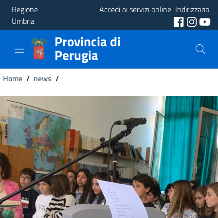
Regione
Accedi ai servizi online
Indirizzario
Umbria
Provincia di
Provincia
Perugia
Aree
Briciole
Tematiche
Home
/
news
/
di
Servizi
pane