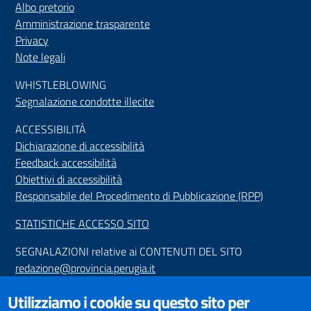
Albo pretorio
Amministrazione trasparente
Privacy
Note legali
WHISTLEBLOWING
Segnalazione condotte illecite
ACCESSIBILIT
À
Dichiarazione di accessibilità
Feedback accessibilità
Obiettivi di accessibilità
Responsabile del Procedimento di Pubblicazione (RPP)
STATISTICHE ACCESSO SITO
SEGNALAZIONI relative ai CONTENUTI DEL SITO
redazione@provincia.perugia.it
VISUALIZZAZIONE CONTENUTI
Utilizziamo i cookie su questo sito per