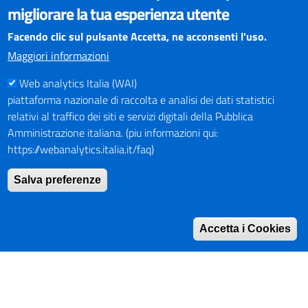
Il sito internet della Provincia di Perugia è ottimizzato per
migliorare la tua esperienza utente
essere visualizzato dai principali browser aggiornati. L'uso di
browser non aggiornati può creare problemi di visualizzazione
Facendo clic sul pulsante Accetta, ne acconsenti l'uso.
dei contenuti.
Maggiori informazioni
Web analytics Italia (WAI)
PAGAMENTI
piattaforma nazionale di raccolta e analisi dei dati statistici
relativi al traffico dei siti e servizi digitali della Pubblica
Amministrazione italiana. (piu informazioni qui:
https://webanalytics.italia.it/faq)
SOCIAL NETWORKS
Pagina Facebook
Salva preferenze
Profilo Instagram
Canale YouTube
Accetta i Cookies
PNRR (Piano Nazionale di Ripresa e Resilienza)