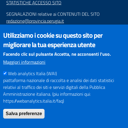
STATISTICHE ACCESSO SITO
SEGNALAZIONI relative ai CONTENUTI DEL SITO
redazione@provincia.perugia.it
VISUALIZZAZIONE CONTENUTI
Utilizziamo i cookie su questo sito per
Il sito internet della Provincia di Perugia è ottimizzato per
migliorare la tua esperienza utente
essere visualizzato dai principali browser aggiornati. L'uso di
browser non aggiornati può creare problemi di visualizzazione
Facendo clic sul pulsante Accetta, ne acconsenti l'uso.
dei contenuti.
Maggiori informazioni
Web analytics Italia (WAI)
PAGAMENTI
piattaforma nazionale di raccolta e analisi dei dati statistici
relativi al traffico dei siti e servizi digitali della Pubblica
Amministrazione italiana. (piu informazioni qui:
https://webanalytics.italia.it/faq)
SOCIAL NETWORKS
Pagina Facebook
Salva preferenze
Profilo Instagram
Canale YouTube