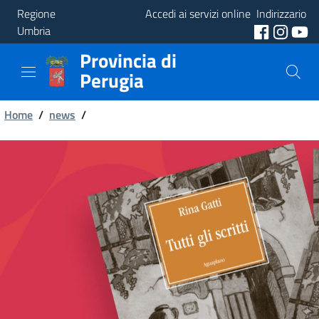
Regione
Accedi ai servizi online
Indirizzario
Umbria
Provincia di
Provincia
Perugia
Aree
Briciole
Tematiche
Home
/
news
/
di
Servizi
pane