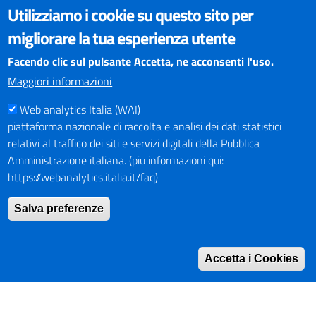
VISUALIZZAZIONE CONTENUTI
Utilizziamo i cookie su questo sito per
Il sito internet della Provincia di Perugia è ottimizzato per
migliorare la tua esperienza utente
essere visualizzato dai principali browser aggiornati. L'uso di
browser non aggiornati può creare problemi di visualizzazione
Facendo clic sul pulsante Accetta, ne acconsenti l'uso.
dei contenuti.
Maggiori informazioni
Web analytics Italia (WAI)
PAGAMENTI
piattaforma nazionale di raccolta e analisi dei dati statistici
relativi al traffico dei siti e servizi digitali della Pubblica
Amministrazione italiana. (piu informazioni qui:
https://webanalytics.italia.it/faq)
SOCIAL NETWORKS
Pagina Facebook
Salva preferenze
Profilo Instagram
Canale YouTube
Accetta i Cookies
PNRR (Piano Nazionale di Ripresa e Resilienza)