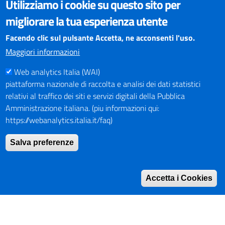
VISUALIZZAZIONE CONTENUTI
Utilizziamo i cookie su questo sito per
Il sito internet della Provincia di Perugia è ottimizzato per
migliorare la tua esperienza utente
essere visualizzato dai principali browser aggiornati. L'uso di
browser non aggiornati può creare problemi di visualizzazione
Facendo clic sul pulsante Accetta, ne acconsenti l'uso.
dei contenuti.
Maggiori informazioni
Web analytics Italia (WAI)
PAGAMENTI
piattaforma nazionale di raccolta e analisi dei dati statistici
relativi al traffico dei siti e servizi digitali della Pubblica
Amministrazione italiana. (piu informazioni qui:
https://webanalytics.italia.it/faq)
SOCIAL NETWORKS
Pagina Facebook
Salva preferenze
Profilo Instagram
Canale YouTube
Accetta i Cookies
PNRR (Piano Nazionale di Ripresa e Resilienza)