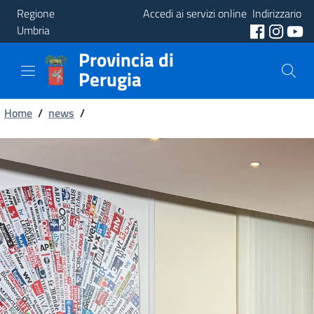
Regione
Accedi ai servizi online
Indirizzario
Umbria
Provincia di
Provincia
Perugia
Aree
Briciole
Tematiche
Home
/
news
/
di
Servizi
pane