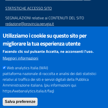
STATISTICHE ACCESSO SITO
SEGNALAZIONI relative ai CONTENUTI DEL SITO
redazione@provincia.perugia.it
VISUALIZZAZIONE CONTENUTI
Utilizziamo i cookie su questo sito per
Il sito internet della Provincia di Perugia è ottimizzato per
migliorare la tua esperienza utente
essere visualizzato dai principali browser aggiornati. L'uso di
browser non aggiornati può creare problemi di visualizzazione
Facendo clic sul pulsante Accetta, ne acconsenti l'uso.
dei contenuti.
Maggiori informazioni
Web analytics Italia (WAI)
PAGAMENTI
piattaforma nazionale di raccolta e analisi dei dati statistici
relativi al traffico dei siti e servizi digitali della Pubblica
Amministrazione italiana. (piu informazioni qui:
https://webanalytics.italia.it/faq)
SOCIAL NETWORKS
Pagina Facebook
Salva preferenze
Profilo Instagram