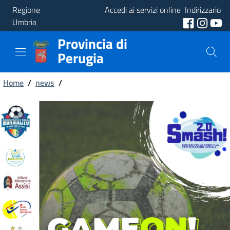
Regione
Accedi ai servizi online
Indirizzario
Umbria
Provincia di
Provincia
Perugia
Aree
Briciole
Tematiche
Home
/
news
/
di
Servizi
pane