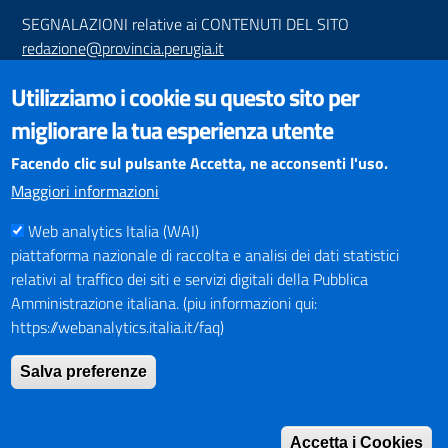
SEGNALAZIONI relative ai CONTENUTI DEL SITO
redazione@provincia.perugia.it
VISUALIZZAZIONE CONTENUTI
Utilizziamo i cookie su questo sito per
Il sito internet della Provincia di Perugia è ottimizzato per
migliorare la tua esperienza utente
essere visualizzato dai principali browser aggiornati. L'uso di
browser non aggiornati può creare problemi di visualizzazione
Facendo clic sul pulsante Accetta, ne acconsenti l'uso.
dei contenuti.
Maggiori informazioni
Web analytics Italia (WAI)
PAGAMENTI
piattaforma nazionale di raccolta e analisi dei dati statistici
relativi al traffico dei siti e servizi digitali della Pubblica
Amministrazione italiana. (piu informazioni qui:
https://webanalytics.italia.it/faq)
SOCIAL NETWORKS
Pagina Facebook
Salva preferenze
Profilo Instagram
Canale YouTube
Accetta i Cookies