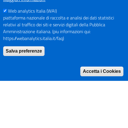
Web analytics Italia (WAI)
PAGAMENTI
piattaforma nazionale di raccolta e analisi dei dati statistici
relativi al traffico dei siti e servizi digitali della Pubblica
Amministrazione italiana. (piu informazioni qui:
https://webanalytics.italia.it/faq)
SOCIAL NETWORKS
Pagina Facebook
Salva preferenze
Profilo Instagram
Canale YouTube
Accetta i Cookies
PNRR (Piano Nazionale di Ripresa e Resilienza)
Mappa del Sito
Indirizzario