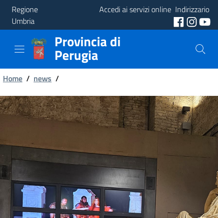
Regione
Accedi ai servizi online
Indirizzario
Umbria
Provincia di
Provincia
Perugia
Aree
Briciole
Tematiche
Home
/
news
/
di
Servizi
pane