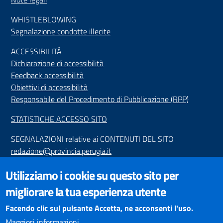
WHISTLEBLOWING
Segnalazione condotte illecite
ACCESSIBILIT
À
Dichiarazione di accessibilità
Feedback accessibilità
Obiettivi di accessibilità
Responsabile del Procedimento di Pubblicazione (RPP)
STATISTICHE ACCESSO SITO
SEGNALAZIONI relative ai CONTENUTI DEL SITO
redazione@provincia.perugia.it
VISUALIZZAZIONE CONTENUTI
Utilizziamo i cookie su questo sito per
Il sito internet della Provincia di Perugia è ottimizzato per
migliorare la tua esperienza utente
essere visualizzato dai principali browser aggiornati. L'uso di
browser non aggiornati può creare problemi di visualizzazione
Facendo clic sul pulsante Accetta, ne acconsenti l'uso.
dei contenuti.
Maggiori informazioni