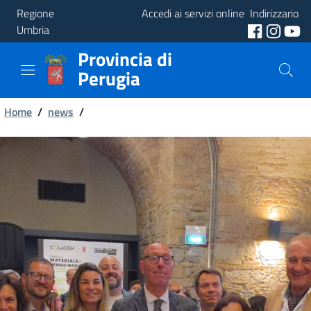
Regione
Accedi ai servizi online
Indirizzario
Umbria
Provincia di
Provincia
Perugia
Aree
Briciole
Tematiche
Home
/
news
/
di
Servizi
pane