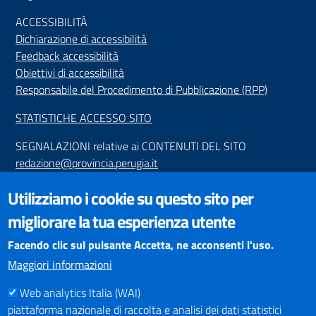
ACCESSIBILIT
À
Dichiarazione di accessibilità
Feedback accessibilità
Obiettivi di accessibilità
Responsabile del Procedimento di Pubblicazione (RPP)
STATISTICHE ACCESSO SITO
SEGNALAZIONI relative ai CONTENUTI DEL SITO
redazione@provincia.perugia.it
VISUALIZZAZIONE CONTENUTI
Utilizziamo i cookie su questo sito per
Il sito internet della Provincia di Perugia è ottimizzato per
migliorare la tua esperienza utente
essere visualizzato dai principali browser aggiornati. L'uso di
browser non aggiornati può creare problemi di visualizzazione
Facendo clic sul pulsante Accetta, ne acconsenti l'uso.
dei contenuti.
Maggiori informazioni
Web analytics Italia (WAI)
PAGAMENTI
piattaforma nazionale di raccolta e analisi dei dati statistici