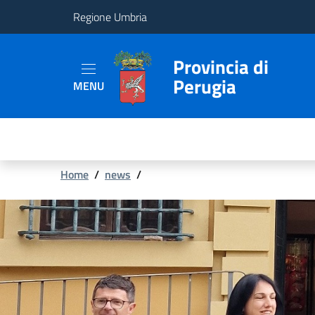
Regione Umbria
Provincia
Provincia di
Perugia
MENU
Aree
Tematiche
Servizi
Briciole
Home
/
news
/
di
pane