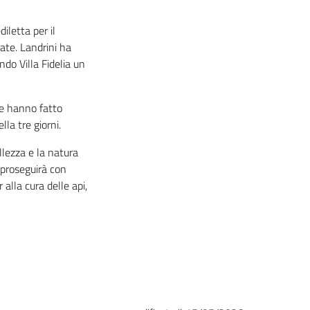
iletta per il
ate. Landrini ha
ndo Villa Fidelia un
che hanno fatto
la tre giorni.
ellezza e la natura
 proseguirà con
 alla cura delle api,