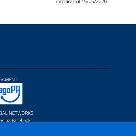
modificato il 15/05/2026
GAMENTI
CIAL NETWORKS
agina Facebook
rofilo Instagram
anale YouTube