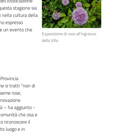
dell’Associazione
questa stagione sia
 nella cultura della
nno espresso
are un evento che
Esposizione di rose all'ingresso
della Villa
 Provincia
 si tratti “non di
sieme rose,
innovazione
tà – ha aggiunto -
 comunità che osa e
to riconoscere il
to luogo e in