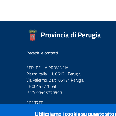
Provincia di Perugia
Recapiti e contatti
SEDI DELLA PROVINCIA
Piazza Italia, 11, 06121 Perugia
Via Palermo, 21/c, 06124 Perugia
CF 00443770540
P.IVA 00443770540
CONTATTI
Centralino Tel. (+39) 075.36811
Utilizziamo i cookie su questo sito
Numero Verde 800.01.3474