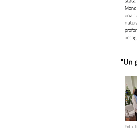
stata 
Mondia
una "v
natura
profon
accogl
"Un 
Foto di