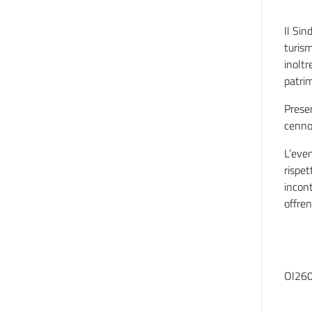
Il Sin
turism
inoltr
patrim
Presen
cenno 
L’even
rispet
incont
offren
OI260