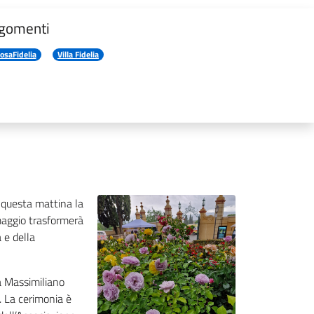
gomenti
osaFidelia
Villa Fidelia
e questa mattina la
maggio trasformerà
 e della
ia Massimiliano
. La cerimonia è