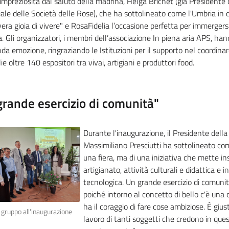
impreziosita dal saluto della madrina, Helga Brichet (già Presidente 
le delle Società delle Rose), che ha sottolineato come l'Umbria in 
era gioia di vivere" e RosaFidelia l’occasione perfetta per immergersi
. Gli organizzatori, i membri dell’associazione In piena aria APS, ha
da emozione, ringraziando le Istituzioni per il supporto nel coordin
ie oltre 140 espositori tra vivai, artigiani e produttori food.
grande esercizio di comunità"
Durante l'inaugurazione, il Presidente della
Massimiliano Presciutti ha sottolineato come
una fiera, ma di una iniziativa che mette in
artigianato, attività culturali e didattica e 
tecnologica. Un grande esercizio di comuni
poiché intorno al concetto di bello c'è una
ha il coraggio di fare cose ambiziose. È gius
 gruppo all'inaugurazione
lavoro di tanti soggetti che credono in ques