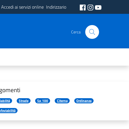
Accedi ai servizi online
Indirizzario
Cerca
gomenti
iabilità
Strade
Sp 100
Citerna
Ordinanza
nfoviabilità