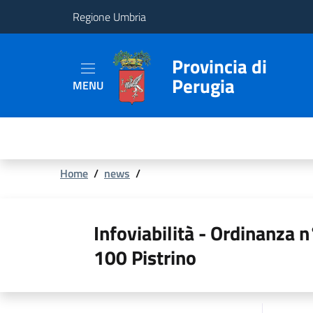
Regione Umbria
Provincia
Provincia di
Perugia
MENU
Aree
Tematiche
Servizi
Briciole
Home
/
news
/
di
pane
Infoviabilità - Ordinanza
100 Pistrino