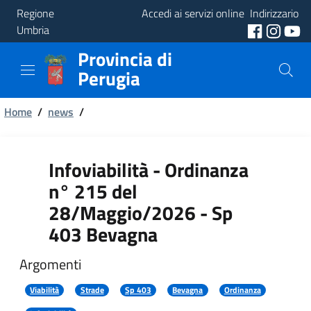
Regione
Accedi ai servizi online
Indirizzario
Umbria
Provincia di
Provincia
Perugia
Aree
Briciole
Tematiche
Home
/
news
/
di
Servizi
pane
Infoviabilità - Ordinanza
n° 215 del
28/Maggio/2026 - Sp
403 Bevagna
Argomenti
Viabilità
Strade
Sp 403
Bevagna
Ordinanza