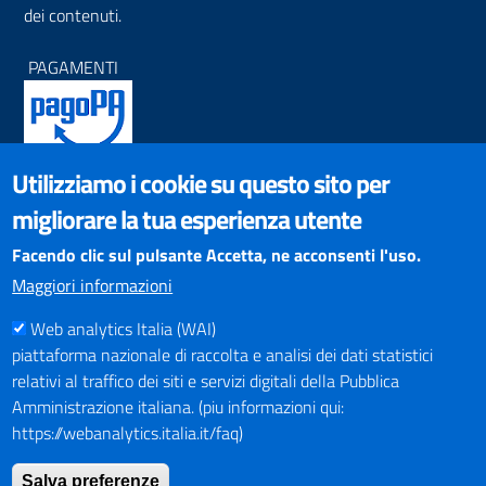
dei contenuti.
PAGAMENTI
Utilizziamo i cookie su questo sito per
SOCIAL NETWORKS
migliorare la tua esperienza utente
Pagina Facebook
Profilo Instagram
Facendo clic sul pulsante Accetta, ne acconsenti l'uso.
Canale YouTube
Maggiori informazioni
PNRR (Piano Nazionale di Ripresa e Resilienza)
Web analytics Italia (WAI)
piattaforma nazionale di raccolta e analisi dei dati statistici
relativi al traffico dei siti e servizi digitali della Pubblica
Amministrazione italiana. (piu informazioni qui:
https://webanalytics.italia.it/faq)
Mappa del Sito
Salva preferenze
Indirizzario