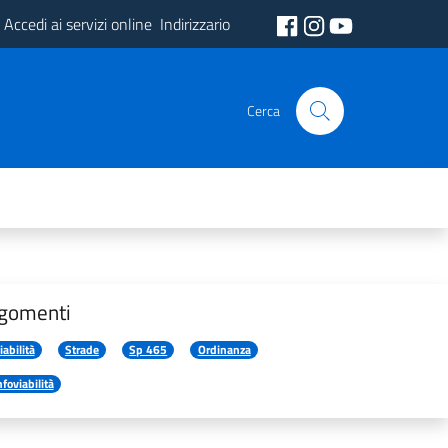
Accedi ai servizi online
Indirizzario
Cerca
gomenti
iabilità
Strade
Sp 465
Ordinanza
nfoviabilità