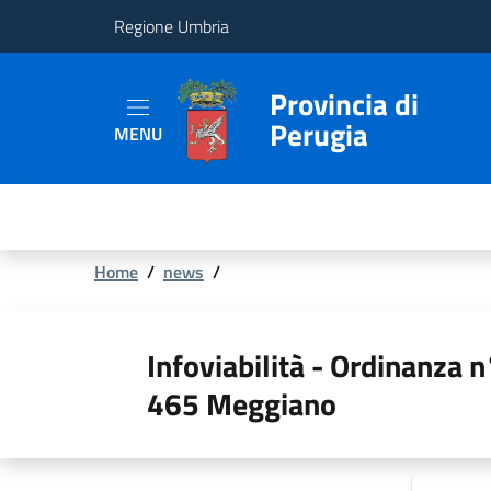
Regione Umbria
Provincia
Provincia di
Perugia
MENU
Aree
Tematiche
Servizi
Briciole
Home
/
news
/
di
pane
Infoviabilità - Ordinanza 
465 Meggiano