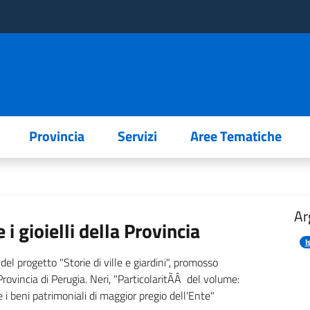
Provincia
Servizi
Aree Tematiche
Ar
i gioielli della Provincia
I
del progetto "Storie di ville e giardini", promosso
Provincia di Perugia. Neri, "ParticolaritÃÂ del volume:
i beni patrimoniali di maggior pregio dell'Ente"