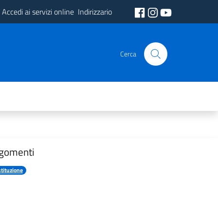
Accedi ai servizi online
Indirizzario
Cerca
gomenti
stituzione