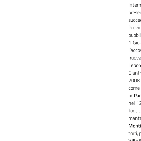
Intern
presen
succed
Provin
pubbli
“I Gio
l’acco
nuova
Lepor
Gianfr
2008 e
come 
in Pa
nel 12
Todi, 
mante
Monti
torri,
Villa 