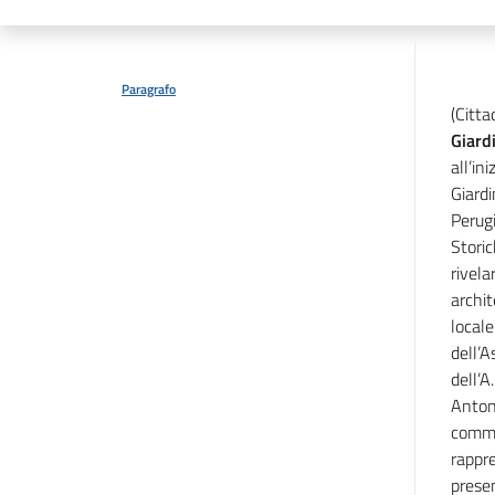
Paragrafo
(Citta
Giard
all’in
Giardi
Perugi
Storic
rivela
archi
locale
dell’A
dell’A
Antoni
comm
rappre
presen