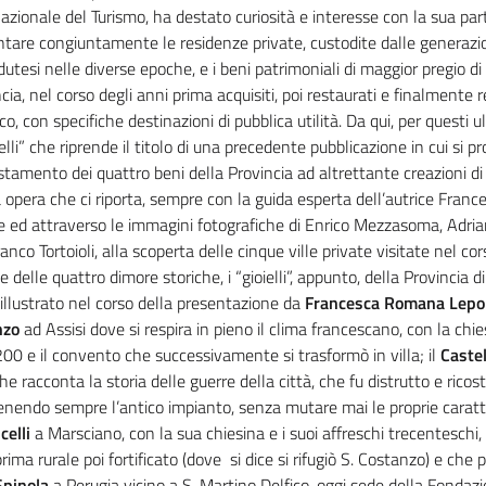
azionale del Turismo, ha destato curiosità e interesse con la sua part
tare congiuntamente le residenze private, custodite dalle generazio
utesi nelle diverse epoche, e i beni patrimoniali di maggior pregio di 
cia, nel corso degli anni prima acquisiti, poi restaurati e finalmente res
co, con specifiche destinazioni di pubblica utilità. Da qui, per questi ul
ielli” che riprende il titolo di una precedente pubblicazione in cui si 
stamento dei quattro beni della Provincia ad altrettante creazioni di
 opera che ci riporta, sempre con la guida esperta dell’autrice Fra
e ed attraverso le immagini fotografiche di Enrico Mezzasoma, Adri
anco Tortoioli, alla scoperta delle cinque ville private visitate nel cor
 delle quattro dimore storiche, i “gioielli”, appunto, della Provincia di
illustrato nel corso della presentazione da
Francesca Romana Lepo
nzo
ad Assisi dove si respira in pieno il clima francescano, con la chi
00 e il convento che successivamente si trasformò in villa; il
Castel
che racconta la storia delle guerre della città, che fu distrutto e ricost
nendo sempre l’antico impianto, senza mutare mai le proprie caratt
celli
a Marsciano, con la sua chiesina e i suoi affreschi trecenteschi,
 prima rurale poi fortificato (dove
si dice si rifugiò S. Costanzo) e che p
Spinola
a Perugia vicino a S. Martino Delfico, oggi sede della Fondaz