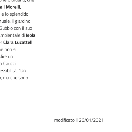
a I Morelli
,
 e lo splendido
uale, il giardino
Gubbio con il suo
-ambientale di
Isola
er
Clara Lucattelli
he non si
dire un
la Caucci
lessibilità. “Un
to, ma che sono
modificato il 26/01/2021