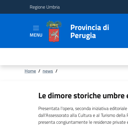
Regione Umbria
Provincia
Provincia di
Perugia
MENU
Aree
Tematiche
Servizi
Briciole
Home
/
news
/
di
pane
Le dimore storiche umbre e 
Presentata l'opera, seconda iniziativa editoriale 
dall'Assessorato alla Cultura e al Turismo della 
presenta congiuntamente le residenze private e 