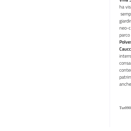
ha vis
sempr
giardi
neo-cl
parco 
Polve
Caucc
inter
consap
conten
patri
anche 
Tur09