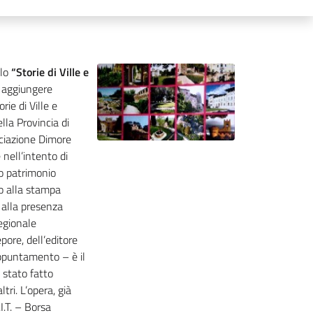
olo
“Storie di Ville e
 aggiungere
rie di Ville e
lla Provincia di
ociazione Dimore
 nell’intento di
to patrimonio
o alla stampa
a alla presenza
regionale
pore, dell’editore
appuntamento – è il
 stato fatto
ri. L’opera, già
I.T. – Borsa