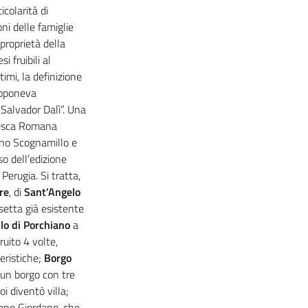
icolarità di
ni delle famiglie
proprietà della
i fruibili al
timi, la definizione
proponeva
 Salvador Dalì”. Una
ncesca Romana
ano Scognamillo e
so dell’edizione
 Perugia. Si tratta,
re
, di
Sant’Angelo
esetta già esistente
lo di Porchiano
a
ruito 4 volte,
eristiche;
Borgo
 un borgo con tre
oi diventò villa;
ione Giordano, che