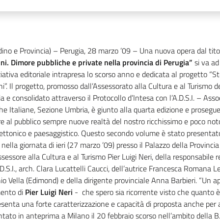
dino e Provincia) – Perugia, 28 marzo ’09 – Una nuova opera dal tit
ini. Dimore pubbliche e private nella provincia di Perugia”
si va ad
iziativa editoriale intrapresa lo scorso anno e dedicata al progetto “Sto
ni”. Il progetto, promosso dall’Assessorato alla Cultura e al Turismo de
a e consolidato attraverso il Protocollo d’Intesa con l’A.D.S.I. – Ass
he Italiane, Sezione Umbria, è giunto alla quarta edizione e prosegue
re al pubblico sempre nuove realtà del nostro ricchissimo e poco no
tettonico e paesaggistico. Questo secondo volume è stato presentat
 nella giornata di ieri (27 marzo ’09) presso il Palazzo della Provinci
ssessore alla Cultura e al Turismo Pier Luigi Neri, della responsabile 
.D.S.I., arch. Clara Lucattelli Caucci, dell’autrice Francesca Romana Le
o Vella (Edimond) e della dirigente provinciale Anna Barbieri. “Un 
ento di
Pier Luigi Neri
-
che spero sia ricorrente visto che quanto è
senta una forte caratterizzazione e capacità di proposta anche per alt
tato in anteprima a Milano il 20 febbraio scorso nell’ambito della B.