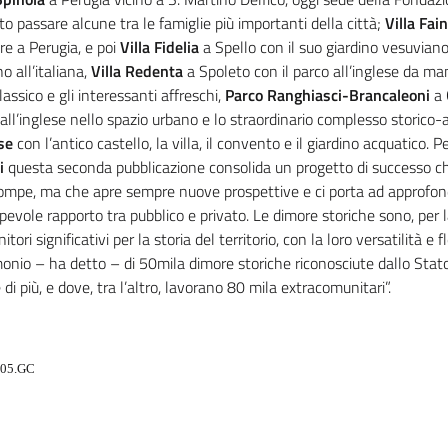
to passare alcune tra le famiglie più importanti della città;
Villa Fain
e a Perugia,
e poi
Villa Fidelia
a Spello con il suo giardino vesuviano
no all’italiana,
Villa Redenta
a Spoleto con il parco all’inglese da man
assico e gli interessanti affreschi,
Parco Ranghiasci-Brancaleoni
a 
all’inglese nello spazio urbano e lo straordinario complesso storico
se
con l’antico castello, la villa, il convento e il giardino acquatico. P
i
questa seconda pubblicazione consolida un progetto di successo c
rompe, ma che apre sempre nuove prospettive e ci porta ad approfon
evole rapporto tra pubblico e privato. Le dimore storiche sono, per 
itori significativi per la storia del territorio, con la loro versatilità e f
monio – ha detto – di 50mila dimore storiche riconosciute dallo Sta
di più, e dove, tra l’altro, lavorano 80 mila extracomunitari”.
005.GC