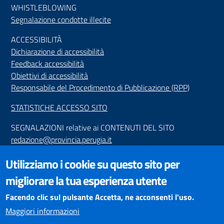
WHISTLEBLOWING
Segnalazione condotte illecite
ACCESSIBILIT
À
Dichiarazione di accessibilità
Feedback accessibilità
Obiettivi di accessibilità
Responsabile del Procedimento di Pubblicazione (RPP)
STATISTICHE ACCESSO SITO
SEGNALAZIONI relative ai CONTENUTI DEL SITO
redazione@provincia.perugia.it
VISUALIZZAZIONE CONTENUTI
Utilizziamo i cookie su questo sito per
Il sito internet della Provincia di Perugia è ottimizzato per
migliorare la tua esperienza utente
essere visualizzato dai principali browser aggiornati. L'uso di
browser non aggiornati può creare problemi di visualizzazione
Facendo clic sul pulsante Accetta, ne acconsenti l'uso.
dei contenuti.
Maggiori informazioni