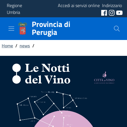
Regione
Accedi ai servizi online
Indirizzario
Umbria
Provincia di
Provincia
Perugia
Aree
Briciole
Tematiche
Home
/
news
/
di
Servizi
pane