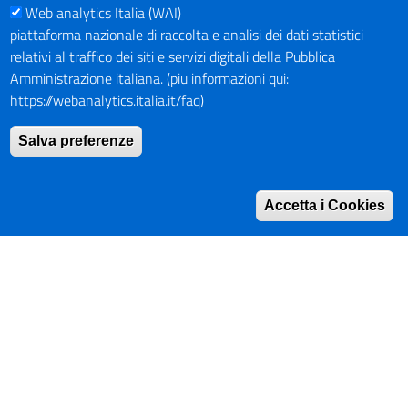
Web analytics Italia (WAI)
PAGAMENTI
piattaforma nazionale di raccolta e analisi dei dati statistici
relativi al traffico dei siti e servizi digitali della Pubblica
Amministrazione italiana. (piu informazioni qui:
https://webanalytics.italia.it/faq)
SOCIAL NETWORKS
Pagina Facebook
Salva preferenze
Profilo Instagram
Canale YouTube
Accetta i Cookies
PNRR (Piano Nazionale di Ripresa e Resilienza)
Mappa del Sito
Indirizzario
Intranet