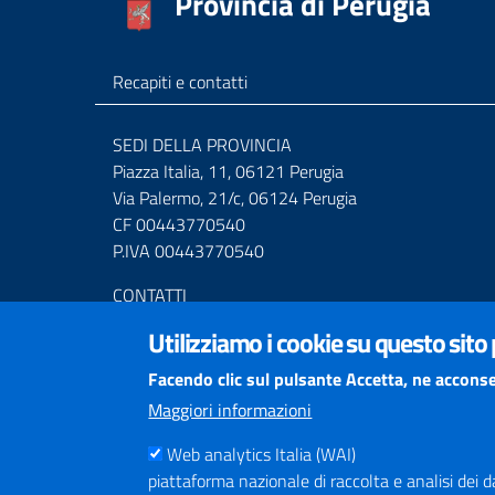
Provincia di Perugia
Recapiti e contatti
SEDI DELLA PROVINCIA
Piazza Italia, 11, 06121 Perugia
Via Palermo, 21/c, 06124 Perugia
CF 00443770540
P.IVA 00443770540
CONTATTI
Centralino Tel. (+39) 075.36811
Utilizziamo i cookie su questo sito
Numero Verde 800.01.3474
Mail URP
urprov@provincia.perugia.it
Facendo clic sul pulsante Accetta, ne acconse
Posta elettronica certificata (PEC)
Maggiori informazioni
provincia.perugia@postacert.umbria.it
Altri indirizzi PEC della Provincia di Perugia
Web analytics Italia (WAI)
piattaforma nazionale di raccolta e analisi dei dati