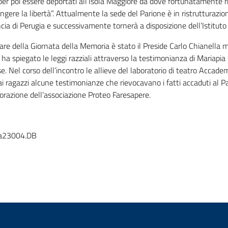
per poi essere deportati all’Isola Maggiore da dove fortunatamente r
ngere la libertà”. Attualmente la sede del Parione è in ristrutturazio
cia di Perugia e successivamente tornerà a disposizione dell’Istituto P
are della Giornata della Memoria è stato il Preside Carlo Chianella 
 ha spiegato le leggi razziali attraverso la testimonianza di Mariapia 
e. Nel corso dell’incontro le allieve del laboratorio di teatro Accad
ai ragazzi alcune testimonianze che rievocavano i fatti accaduti al Pa
orazione dell’associazione Proteo Faresapere.
a23004.DB