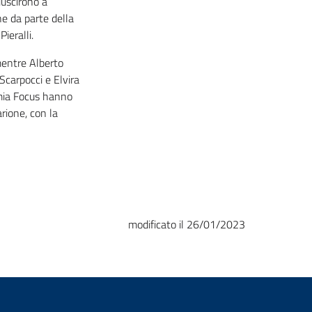
iuscirono a
ne da parte della
ieralli.
mentre Alberto
Scarpocci e Elvira
emia Focus hanno
rione, con la
modificato il 26/01/2023