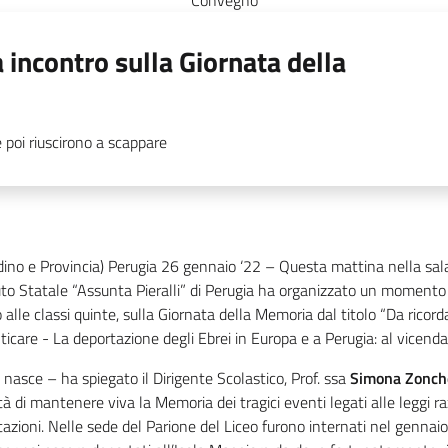
Convegno
a incontro sulla Giornata della
e poi riuscirono a scappare
adino e Provincia) Perugia 26 gennaio ‘22 – Questa mattina nella sa
tuto Statale “Assunta Pieralli” di Perugia ha organizzato un momento d
o alle classi quinte, sulla Giornata della Memoria dal titolo “Da ricor
icare - La deportazione degli Ebrei in Europa e a Perugia: al vicenda de
 nasce – ha spiegato il
Dirigente Scolastico, Prof.
ssa
Simona Zonc
à di mantenere viva la Memoria dei tragici eventi legati alle leggi raz
azioni. Nelle sede del Parione del Liceo furono internati nel gennai