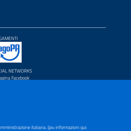
GAMENTI
CIAL NETWORKS
agina Facebook
rofilo Instagram
anale YouTube
R (Piano Nazionale di Ripresa e Resilienza)
a Amministrazione italiana. (piu informazioni qui: