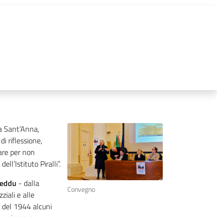
la Sant’Anna,
i riflessione,
dare per non
ll’Istituto Piralli”.
heddu
- dalla
Convegno
ziali e alle
o del 1944 alcuni