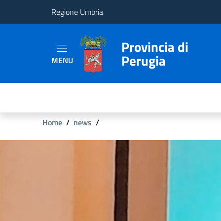
Regione Umbria
Provincia
Provincia di
Perugia
MENU
Aree
Tematiche
Servizi
Briciole
Home
/
news
/
di
pane