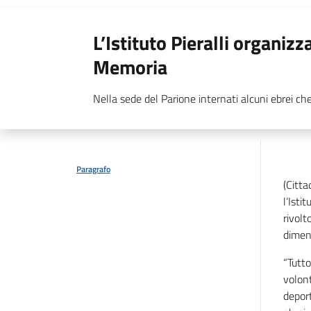
L’Istituto Pieralli organizz
Memoria
Nella sede del Parione internati alcuni ebrei ch
Paragrafo
(Citt
l’Isti
rivolt
diment
“
Tutto
volont
deport