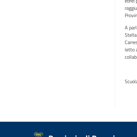
ebrei 
raggiu
Provin
A parl
Stella
Carres
letto 
collab
Scuol