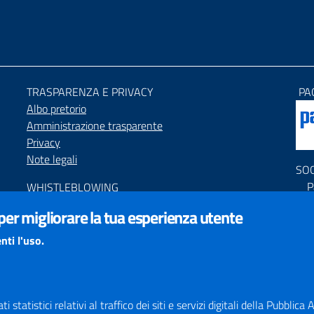
TRASPARENZA E PRIVACY
PA
Albo pretorio
Amministrazione trasparente
Privacy
Note legali
SO
P
WHISTLEBLOWING
P
Segnalazione condotte illecite
 per migliorare la tua esperienza utente
C
ACCESSIBILIT
À
nti l'uso.
PNR
Dichiarazione di accessibilità
Feedback accessibilità
Obiettivi di accessibilità
Responsabile del Procedimento di Pubblicazione (RPP)
 statistici relativi al traffico dei siti e servizi digitali della Pubblic