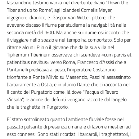
lasciandone testimonianza nel divertente diario "Down the
Tiber and up to Rome", agli olandesi Cornelis Meyer,
ingegnere idraulico, e Gaspar van Wittel, pittore, che
avevano disceso il fiume per studiarne la navigabilità nella
seconda metà del '600. Ma anche sui numerosi incontri che
il viaggiare nello spazio e nel tempo ha comportato. Solo per
citarne alcuni: Plinio il giovane che dalla sua villa nel
Tiphernum Tiberinum osservava chi scendeva «cum parvis et
patientibus navibus» verso Roma, Francesco d'Assisi che a
Pantanelli predicava ai pesci, l'imperatore Costantino
trionfante a Ponte Milvio su Massenzio, Pasolini assassinato
barbaramente a Ostia, e in ultimo Dante che ci racconta nel
II canto del Purgatorio come, là dove "l'acqua di Tevero
s'insala", le anime dei defunti vengono raccolte dall'angelo
che le traghetta in Purgatorio.
E’ stato sottolineato quanto l'ambiente fluviale fosse nel
passato pulsante di presenza umana e di lavori e mestieri ad
esso connessi. Sono stati ricordati i barcaroli, i traghettatori, i