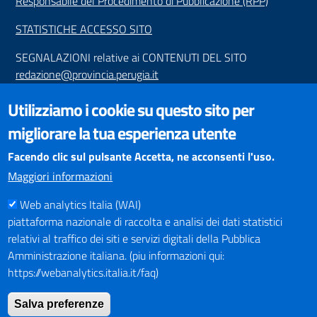
Responsabile del Procedimento di Pubblicazione (RPP)
STATISTICHE ACCESSO SITO
SEGNALAZIONI relative ai CONTENUTI DEL SITO
redazione@provincia.perugia.it
VISUALIZZAZIONE CONTENUTI
Utilizziamo i cookie su questo sito per
Il sito internet della Provincia di Perugia è ottimizzato per
migliorare la tua esperienza utente
essere visualizzato dai principali browser aggiornati. L'uso di
browser non aggiornati può creare problemi di visualizzazione
Facendo clic sul pulsante Accetta, ne acconsenti l'uso.
dei contenuti.
Maggiori informazioni
Web analytics Italia (WAI)
PAGAMENTI
piattaforma nazionale di raccolta e analisi dei dati statistici
relativi al traffico dei siti e servizi digitali della Pubblica
Amministrazione italiana. (piu informazioni qui:
https://webanalytics.italia.it/faq)
SOCIAL NETWORKS
Pagina Facebook
Salva preferenze