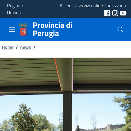
Regione
Accedi ai servizi online
Indirizzario
Umbria
Provincia di
Provincia
Perugia
Aree
Briciole
Tematiche
Home
/
news
/
di
Servizi
pane