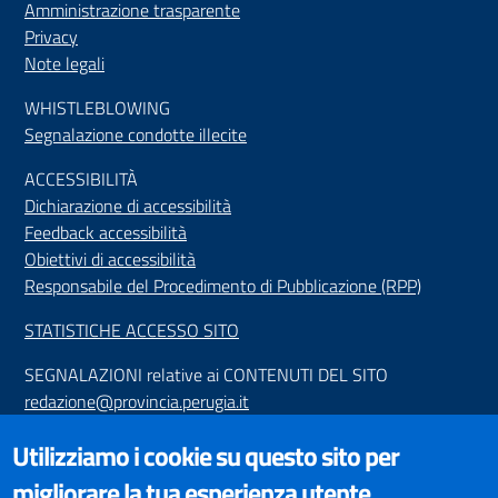
Amministrazione trasparente
Privacy
Note legali
WHISTLEBLOWING
Segnalazione condotte illecite
ACCESSIBILIT
À
Dichiarazione di accessibilità
Feedback accessibilità
Obiettivi di accessibilità
Responsabile del Procedimento di Pubblicazione (RPP)
STATISTICHE ACCESSO SITO
SEGNALAZIONI relative ai CONTENUTI DEL SITO
redazione@provincia.perugia.it
VISUALIZZAZIONE CONTENUTI
Utilizziamo i cookie su questo sito per
Il sito internet della Provincia di Perugia è ottimizzato per
migliorare la tua esperienza utente