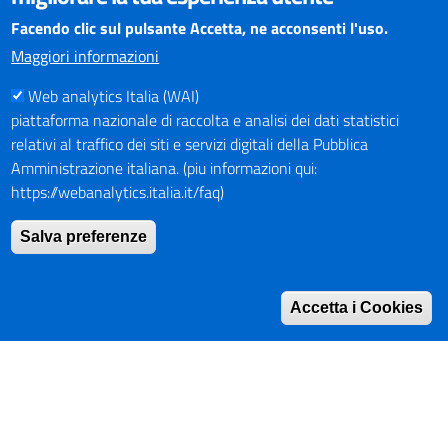
essere visualizzato dai principali browser aggiornati. L'uso di
browser non aggiornati può creare problemi di visualizzazione
Facendo clic sul pulsante Accetta, ne acconsenti l'uso.
dei contenuti.
Maggiori informazioni
Web analytics Italia (WAI)
PAGAMENTI
piattaforma nazionale di raccolta e analisi dei dati statistici
relativi al traffico dei siti e servizi digitali della Pubblica
Amministrazione italiana. (piu informazioni qui:
https://webanalytics.italia.it/faq)
SOCIAL NETWORKS
Pagina Facebook
Salva preferenze
Profilo Instagram
Canale YouTube
Accetta i Cookies
PNRR (Piano Nazionale di Ripresa e Resilienza)
Mappa del Sito