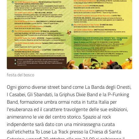
festa del bosco
Ogni giorno diverse street band come La Banda degli Onesti,
I Casabei, Gli Sbandati, la Griphus Dixie Band e la P-Funking
Band, formazione umbra ormai nota in tutta Italia per
l'esuberanza ed il carattere travolgente delle sue esibizioni,
animeranno le vie del centro storico. Spazio al rock
indipendente sarà dato con una minirassegna curata
dall'etichetta To Lose La Track presso la Chiesa di Santa
Caterina: venerdì 29 ottobre alle ore 21.00 si esibiranno il