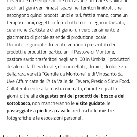
L’evento è da sempre anche l’occasione per dare visibilità ai
pochi artigiani veri, rimasti sparsi nei territori limitrofi, che
espongono quindi prodotti unici e rari, fatti a mano, come un
tempo: ricami, oggetti in ferro battuto e in legno intarsiato,
ceramiche d’artista e di artigiano; un vero censimento e
giacimento di piccole aziende di produzione locale.
Durante le giornate di evento verranno presentati dei
prodotti e produttori particolari: il Pastore di Montone,
pastore sardo trasferitosi negli anni 60 in Umbria, i produttori
di salumi da filiera locale, di marmellate, di mieli, di olio e.v.o.
della rara varietà “Gentile da Montone” e di Vinosanto da
Uve Affumicate dell’Alta Valle del Tevere, Presidio Slow Food.
Collateralmente alla mostra mercato, durante i quattro
giorni, oltre alle
degustazioni dei prodotti del bosco e del
sottobosco
, non mancheranno le
visite guidate
, le
passeggiate a piedi e a cavallo
nei boschi, le
mostre
fotografiche e le esposizioni personali.