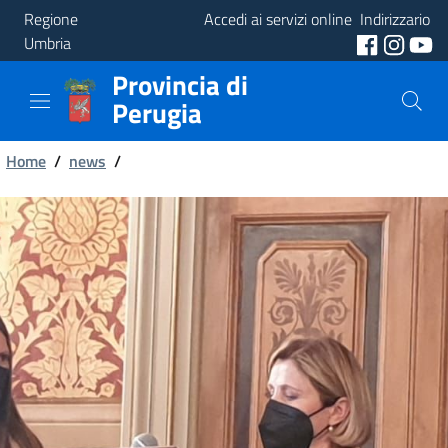
Regione
Accedi ai servizi online
Indirizzario
Umbria
Provincia di
Provincia
Perugia
Aree
Briciole
Tematiche
Home
/
news
/
di
Servizi
pane