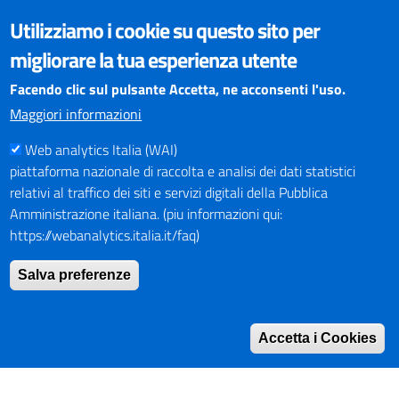
VISUALIZZAZIONE CONTENUTI
Utilizziamo i cookie su questo sito per
Il sito internet della Provincia di Perugia è ottimizzato per
migliorare la tua esperienza utente
essere visualizzato dai principali browser aggiornati. L'uso di
browser non aggiornati può creare problemi di visualizzazione
Facendo clic sul pulsante Accetta, ne acconsenti l'uso.
dei contenuti.
Maggiori informazioni
Web analytics Italia (WAI)
PAGAMENTI
piattaforma nazionale di raccolta e analisi dei dati statistici
relativi al traffico dei siti e servizi digitali della Pubblica
Amministrazione italiana. (piu informazioni qui:
https://webanalytics.italia.it/faq)
SOCIAL NETWORKS
Pagina Facebook
Salva preferenze
Profilo Instagram
Canale YouTube
Accetta i Cookies
PNRR (Piano Nazionale di Ripresa e Resilienza)